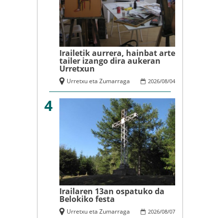
Irailetik aurrera, hainbat arte
tailer izango dira aukeran
Urretxun
Urretxu eta Zumarraga
2026
/
08
/
04
4
Irailaren 13an ospatuko da
Belokiko festa
Urretxu eta Zumarraga
2026
/
08
/
07