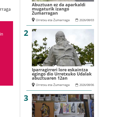
Abuztuan ez da aparkaldi
mugaturik izango
rraga
Zumarragan
Urretxu eta Zumarraga
2026
/
08
/
03
2
in
Iparragirreri lore eskaintza
egingo dio Urretxuko Udalak
abuztuaren 12an
Urretxu eta Zumarraga
2026
/
08
/
06
3