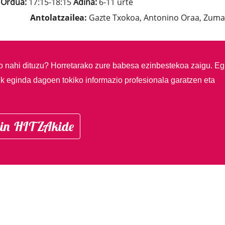
n
Ordua:
17:15-18:15
Adina:
6-11 urte
Antolatzailea:
Gazte Txokoa, Antonino Oraa, Zuma
so nahi dituzu?
Horretarako zure babesa ezinbestekoa zaigu. Eg
ik eginda dagoen tokiko informazio profesionala garatzen eta
in HITZAkide