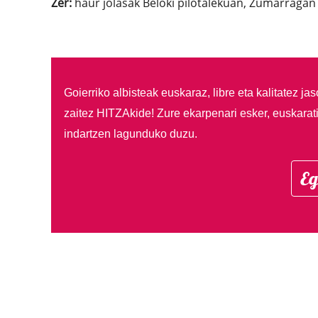
Zer:
haur jolasak Beloki pilotalekuan, Zumarraga
Goierriko albisteak euskaraz, libre eta kalitatez ja
zaitez HITZAkide!
Zure ekarpenari esker, euskarat
indartzen lagunduko duzu.
Eg