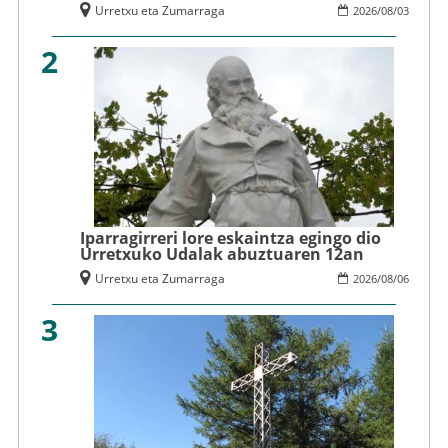
Urretxu eta Zumarraga
2026
/
08
/
03
2
Iparragirreri lore eskaintza egingo dio
Urretxuko Udalak abuztuaren 12an
Urretxu eta Zumarraga
2026
/
08
/
06
3