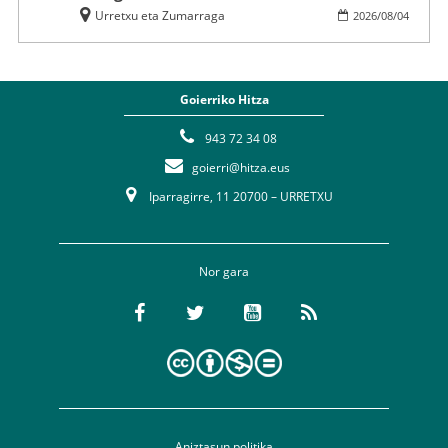
Urretxu eta Zumarraga
2026
/
08
/
04
Goierriko Hitza
943 72 34 08
goierri@hitza.eus
Iparragirre, 11 20700 – URRETXU
Nor gara
Aniztasun politika