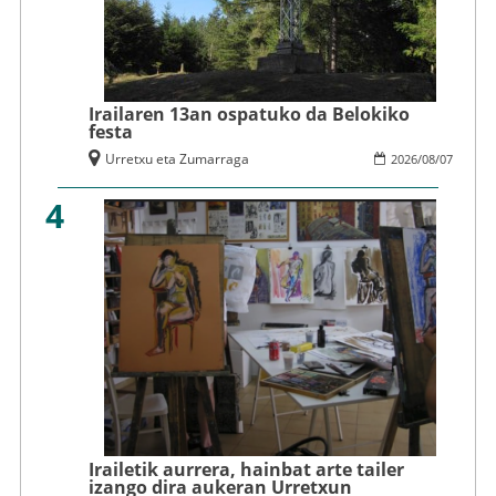
Irailaren 13an ospatuko da Belokiko
festa
Urretxu eta Zumarraga
2026
/
08
/
07
4
Irailetik aurrera, hainbat arte tailer
izango dira aukeran Urretxun