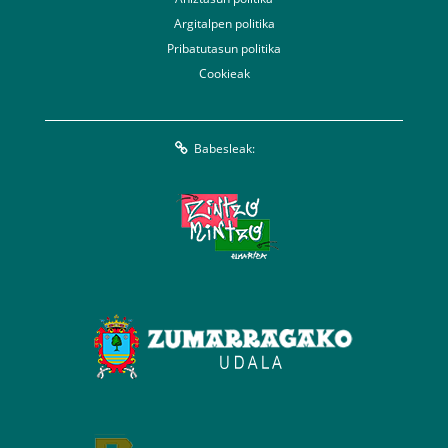
Argitalpen politika
Pribatutasun politika
Cookieak
Babesleak: