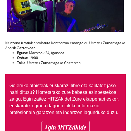
KKinzona irratiak antolatuta Kontzertua emango du Urretxu-Zumarragako
Anarik Gaztetxean.
Eguna:
Martxoak 24, igandea
Ordua:
19:00
Tokia:
Urretxu-Zumarragako Gaztetxea
Goierriko albisteak euskaraz, libre eta kalitatez jaso
nahi dituzu?
Horretarako zure babesa ezinbestekoa
zaigu. Egin zaitez HITZAkide!
Zure ekarpenari esker,
euskaratik eginda dagoen tokiko informazio
profesionala garatzen eta indartzen lagunduko duzu.
Egin HITZAkide