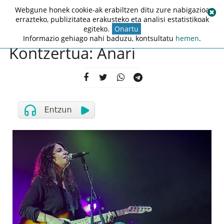
Webgune honek cookie-ak erabiltzen ditu zure nabigazioa
errazteko, publizitatea erakusteko eta analisi estatistikoak
egiteko.
Onartu
Informazio gehiago nahi baduzu, kontsultatu
hemen
.
Kontzertua: Anari