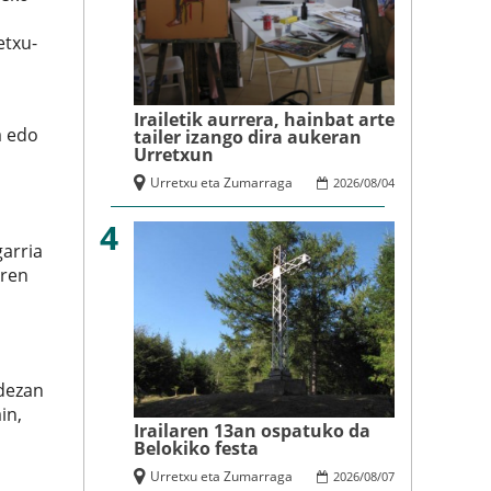
etxu-
Irailetik aurrera, hainbat arte
a edo
tailer izango dira aukeran
Urretxun
Urretxu eta Zumarraga
2026
/
08
/
04
4
arria
Aren
 dezan
in,
Irailaren 13an ospatuko da
Belokiko festa
Urretxu eta Zumarraga
2026
/
08
/
07