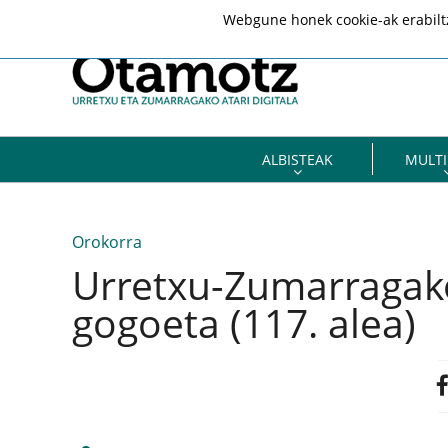
Webgune honek cookie-ak erabiltze
ALBISTEAK
MULTI
Orokorra
Urretxu-Zumarragako
gogoeta (117. alea)