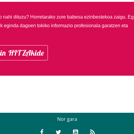
so nahi dituzu?
Horretarako zure babesa ezinbestekoa zaigu. Eg
ik eginda dagoen tokiko informazio profesionala garatzen eta
in HITZAkide
Nor gara