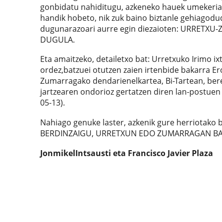
gonbidatu nahiditugu, azkeneko hauek umekeriak
handik hobeto, nik zuk baino biztanle gehiagodu
dugunarazoari aurre egin diezaioten: URRET
DUGULA.
Eta amaitzeko, detailetxo bat: Urretxuko Irimo i
ordez,batzuei otutzen zaien irtenbide bakarra E
Zumarragako dendarienelkartea, Bi-Tartean, be
jartzearen ondorioz gertatzen diren lan-postuen 
05-13).
Nahiago genuke laster, azkenik gure herriotako 
BERDINZAIGU, URRETXUN EDO ZUMARRAGAN BA
JonmikelIntsausti eta Francisco Javier Plaza