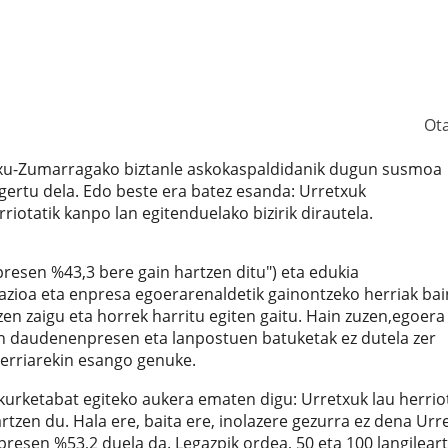
Ot
etxu-Zumarragako biztanle askokaspaldidanik dugun susmoa
agertu dela. Edo beste era batez esanda: Urretxuk
iotatik kanpo lan egitenduelako bizirik dirautela.
resen %43,3 bere gain hartzen ditu") eta edukia
mazioa eta enpresa egoerarenaldetik gainontzeko herriak ba
n zaigu eta horrek harritu egiten gaitu. Hain zuzen,egoera
an daudenenpresen eta lanpostuen batuketak ez dutela zer
 herriarekin esango genuke.
akurketabat egiteko aukera ematen digu: Urretxuk lau herri
en du. Hala ere, baita ere, inolazere gezurra ez dena Urr
presen %53,2 duela da. Legazpik ordea, 50 eta 100 langilear