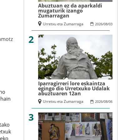
Abuztuan ez da aparkaldi
mugaturik izango
Zumarragan
Urretxu eta Zumarraga
2026
/
08
/
03
2
amotz
Iparragirreri lore eskaintza
egingo dio Urretxuko Udalak
ino
abuztuaren 12an
 hain
Urretxu eta Zumarraga
2026
/
08
/
06
3
otako
etxuk
teko