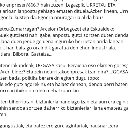
oko enpresen%66,7 hain zuzen. Legazpik, URRETXU ETA
arloan lanpostu gehiago ematen dituela.Azken finean, Urr
goela ikusten da. Egoera onuragarria al da hau?
etxu-Zumarragan? Arcelor (Orbegozo) eta Eskualdeko
hauek gutxietsi nahi gabe,lanpostu gutxi sortzen duten dend
an lana duen jende gehiena inguruko herrietan arida lanean:
tia… han baitago oraindik garatua den ehun industriala.
tiara, Bilbora, Gasteiza…
dutenerakundeak, UGGASA kasu. Beraiena oso ekimen goresg
Aren bidez? Eta zein neurritakoenpresak izan dira? UGGAS
en bada, politika berarekin egiten dugu topo:
ile edo gutxiagorekin), eta halaez denean, denda berri baten
urrean itxiko ote den mehatxuarekin.
uten biherriotan, biztanleria handiago izan eta aurrera egin
hin sendoa sortzea da,herriko biztanleriari lana emateaz ga
zen.
gunguztiak, eta batez ere gure agintariak, hausnartzera