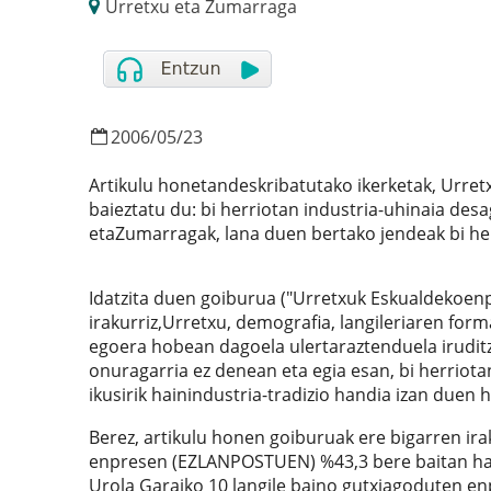
Urretxu eta Zumarraga
2006
/
05
/
23
Artikulu honetandeskribatutako ikerketak, Urr
baieztatu du: bi herriotan industria-uhinaia des
etaZumarragak, lana duen bertako jendeak bi herr
Idatzita duen goiburua ("Urretxuk Eskualdekoenp
irakurriz,Urretxu, demografia, langileriaren for
egoera hobean dagoela ulertaraztenduela iruditze
onuragarria ez denean eta egia esan, bi herriot
ikusirik hainindustria-tradizio handia izan duen
Berez, artikulu honen goiburuak ere bigarren ir
enpresen (EZLANPOSTUEN) %43,3 bere baitan hartz
Urola Garaiko 10 langile baino gutxiagoduten en