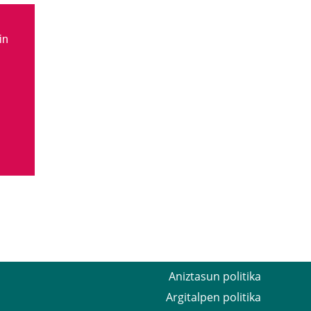
in
Aniztasun politika
Argitalpen politika