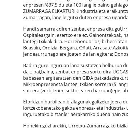
enpresen %37,5 du eta 100 langile baino gehiag
ZUMARRAGA ELKARTURIKindustria eta eraikuntza 
Zumarragan, langile gutxi duten enpresa ugarida
Handi samarrak diren zenbat enpresa dituguUrr
Ospitaleazgain, ezertxo ere ez. Gainontzekoak, 
lantegi txikiak dira. Horrenondorioz, bi herriot
Beasain, Ordizia, Bergara, Oñati, Arrasate,Azkoi
Jendeaurrunago ere joaten da lan egitera: Donos
Badira gure inguruan lana sustatzea helburua 
da… bai,baina, zenbat enpresa sortu dira UGGAS
babesean argitaratzen den GIDA patxadazirakurtz
Mikroenpreseneta lantegi txikien sorrera (5 lang
sorrera (zerbitzuen sektorearen barruan)epe lab
Etorkizun hurbilean bizilagunak galtzeko joera d
lortzekobenetako gakoa enpresa- eta industria- u
inguruetako biztanleriaerakarriko duena hain zu
Honekin guztiarekin, Urretxu-Zumarragako bizila