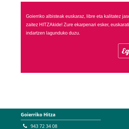
Goierriko albisteak euskaraz, libre eta kalitatez ja
zaitez HITZAkide!
Zure ekarpenari esker, euskarat
indartzen lagunduko duzu.
Eg
Goierriko Hitza
943 72 34 08