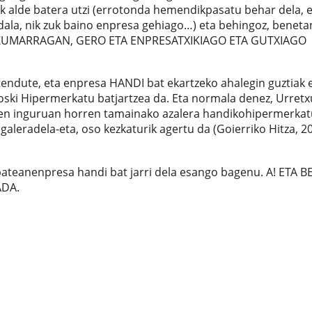
 alde batera utzi (errotonda hemendikpasatu behar dela, 
dala, nik zuk baino enpresa gehiago…) eta behingoz, beneta
XU-ZUMARRAGAN, GERO ETA ENPRESATXIKIAGO ETA GUTXIAGO
xtendute, eta enpresa HANDI bat ekartzeko ahalegin guztiak 
roski Hipermerkatu batjartzea da. Eta normala denez, Urretx
ren inguruan horren tamainako azalera handikohipermerka
galeradela-eta, oso kezkaturik agertu da (Goierriko Hitza, 2
bateanenpresa handi bat jarri dela esango bagenu. A! ETA 
DA.