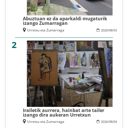
Abuztuan ez da aparkaldi mugaturik
izango Zumarragan
Urretxu eta Zumarraga
2026
/
08
/
03
2
Irailetik aurrera, hainbat arte tailer
izango dira aukeran Urretxun
Urretxu eta Zumarraga
2026
/
08
/
04