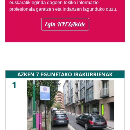
euskaratik eginda dagoen tokiko informazio
profesionala garatzen eta indartzen lagunduko duzu.
Egin HITZAkide
AZKEN 7 EGUNETAKO IRAKURRIENAK
1