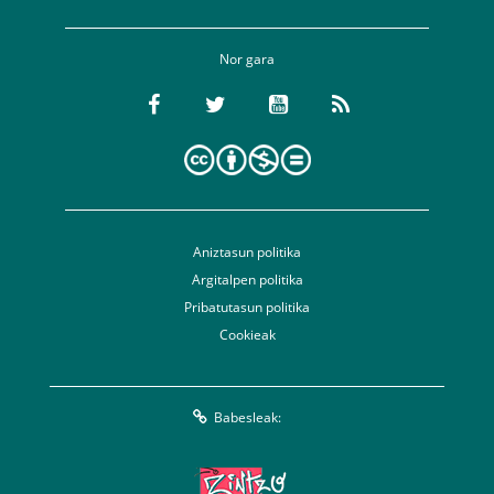
Nor gara
Aniztasun politika
Argitalpen politika
Pribatutasun politika
Cookieak
Babesleak: