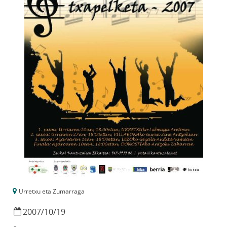
Urretxu eta Zumarraga
2007
/
10
/
19