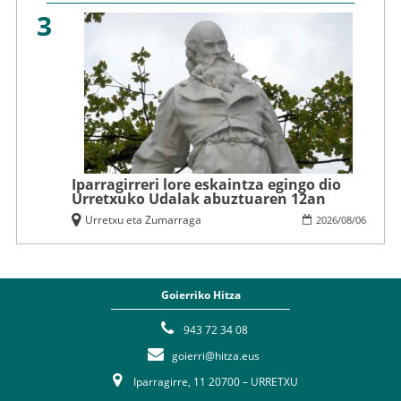
3
Iparragirreri lore eskaintza egingo dio
Urretxuko Udalak abuztuaren 12an
Urretxu eta Zumarraga
2026
/
08
/
06
Goierriko Hitza
943 72 34 08
goierri@hitza.eus
Iparragirre, 11 20700 – URRETXU