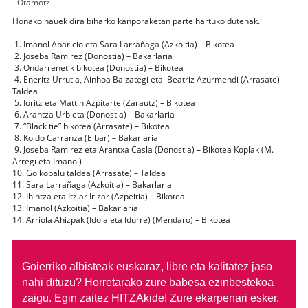
Otamotz
Honako hauek dira biharko kanporaketan parte hartuko dutenak.
1. Imanol Aparicio eta Sara Larrañaga (Azkoitia) – Bikotea
2. Joseba Ramirez (Donostia) – Bakarlaria
3. Ondarrenetik bikotea (Donostia) – Bikotea
4. Eneritz Urrutia, Ainhoa Balzategi eta Beatriz Azurmendi (Arrasate) –
Taldea
5. Ioritz eta Mattin Azpitarte (Zarautz) – Bikotea
6. Arantza Urbieta (Donostia) – Bakarlaria
7. “Black tie” bikotea (Arrasate) – Bikotea
8. Koldo Carranza (Eibar) – Bakarlaria
9. Joseba Ramirez eta Arantxa Casla (Donostia) – Bikotea Koplak (M.
Arregi eta Imanol)
10. Goikobalu taldea (Arrasate) – Taldea
11. Sara Larrañaga (Azkoitia) – Bakarlaria
12. Ihintza eta Itziar Irizar (Azpeitia) – Bikotea
13. Imanol (Azkoitia) – Bakarlaria
14. Arriola Ahizpak (Idoia eta Idurre) (Mendaro) – Bikotea
Goierriko albisteak euskaraz, libre eta kalitatez jaso
nahi dituzu?
Horretarako zure babesa ezinbestekoa
zaigu. Egin zaitez HITZAkide!
Zure ekarpenari esker,