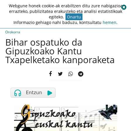
Webgune honek cookie-ak erabiltzen ditu zure nabigazioa
errazteko, publizitatea erakusteko eta analisi estatistikoak
egiteko.
Onartu
Informazio gehiago nahi baduzu, kontsultatu
hemen
.
Orokorra
Bihar ospatuko da
Gipuzkoako Kantu
Txapelketako kanporaketa