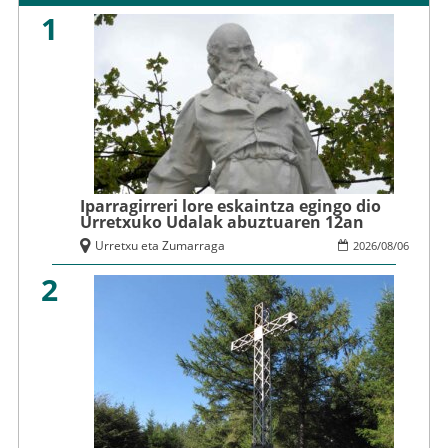
1
Iparragirreri lore eskaintza egingo dio
Urretxuko Udalak abuztuaren 12an
Urretxu eta Zumarraga
2026
/
08
/
06
2