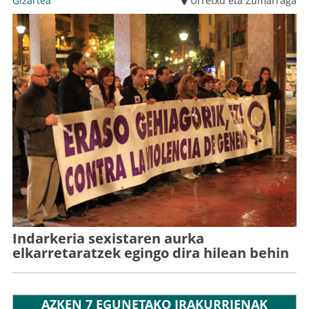
Gizartea
Urretxu eta Zumarraga
Indarkeria sexistaren aurka
elkarretaratzek egingo dira hilean behin
AZKEN 7 EGUNETAKO IRAKURRIENAK