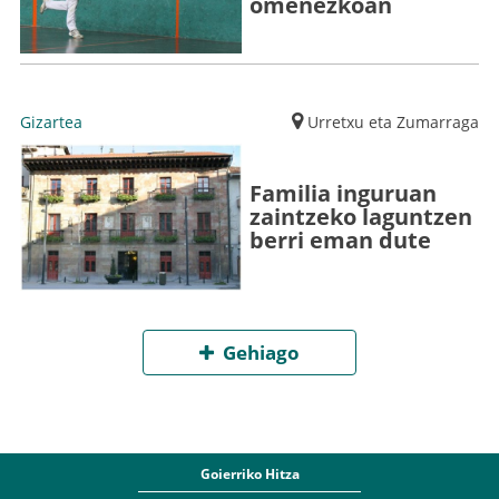
omenezkoan
Gizartea
Urretxu eta Zumarraga
Familia inguruan
zaintzeko laguntzen
berri eman dute
Gehiago
Goierriko Hitza