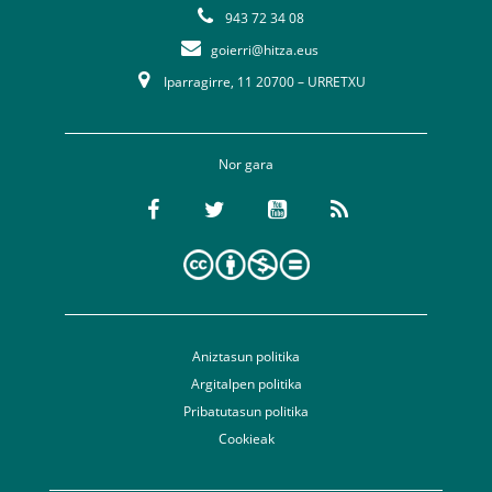
943 72 34 08
goierri@hitza.eus
Iparragirre, 11 20700 – URRETXU
Nor gara
Aniztasun politika
Argitalpen politika
Pribatutasun politika
Cookieak