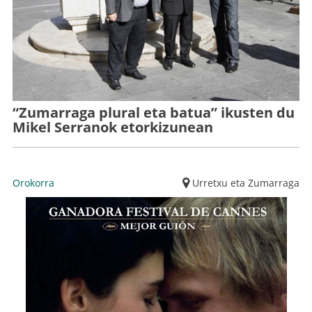
“Zumarraga plural eta batua” ikusten du
Mikel Serranok etorkizunean
Orokorra
Urretxu eta Zumarraga