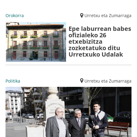
Orokorra
Urretxu eta Zumarraga
Epe laburrean babes
ofizialeko 26
etxebizitza
zozketatuko ditu
Urretxuko Udalak
Politika
Urretxu eta Zumarraga