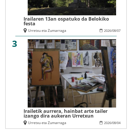
Irailaren 13an ospatuko da Belokiko
festa
Urretxu eta Zumarraga
2026
/
08
/
07
3
Irailetik aurrera, hainbat arte tailer
izango dira aukeran Urretxun
Urretxu eta Zumarraga
2026
/
08
/
04