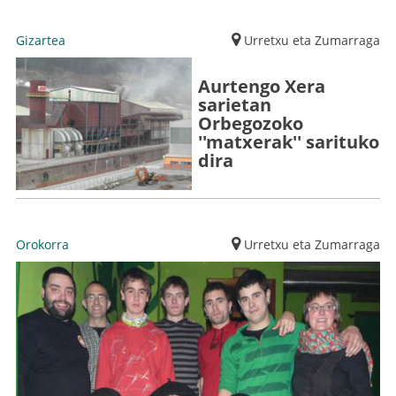
Gizartea
Urretxu eta Zumarraga
Aurtengo Xera
sarietan
Orbegozoko
''matxerak'' sarituko
dira
Orokorra
Urretxu eta Zumarraga