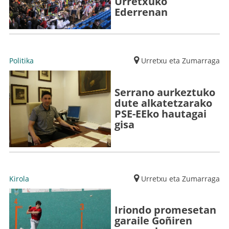
Urretxuko
Ederrenan
Politika
Urretxu eta Zumarraga
Serrano aurkeztuko
dute alkatetzarako
PSE-EEko hautagai
gisa
Kirola
Urretxu eta Zumarraga
Iriondo promesetan
garaile Goñiren