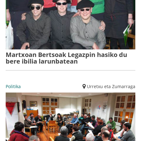
Martxoan Bertsoak Legazpin hasiko du
bere ibilia larunbatean
Politika
Urretxu eta Zumarraga