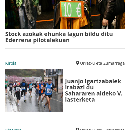
Stock azokak ehunka lagun bildu ditu
Ederrena pilotalekuan
Kirola
Urretxu eta Zumarraga
Juanjo Igartzabalek
irabazi du
Sahararen aldeko V.
lasterketa