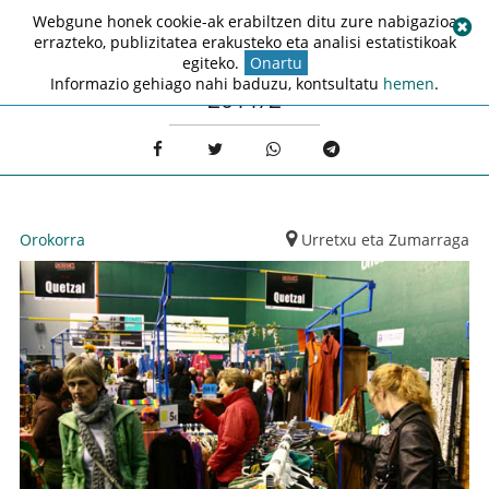
Webgune honek cookie-ak erabiltzen ditu zure nabigazioa
errazteko, publizitatea erakusteko eta analisi estatistikoak
egiteko.
Onartu
Informazio gehiago nahi baduzu, kontsultatu
hemen
.
2011/2
Orokorra
Urretxu eta Zumarraga