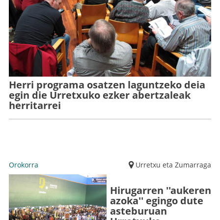
Herri programa osatzen laguntzeko deia
egin die Urretxuko ezker abertzaleak
herritarrei
Orokorra
Urretxu eta Zumarraga
Hirugarren ''aukeren
azoka'' egingo dute
asteburuan