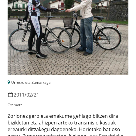
Urretxu eta Zumarraga
2011
/
02
/
21
Otamotz
Zorionez gero eta emakume gehiagoibiltzen dira
bizikletan eta ahizpen arteko transmisio kasuak
ereaurki ditzakegu dagoeneko. Horietako bat oso
gertu, Zumarraganbertan. Nekane Lasa Espainiako