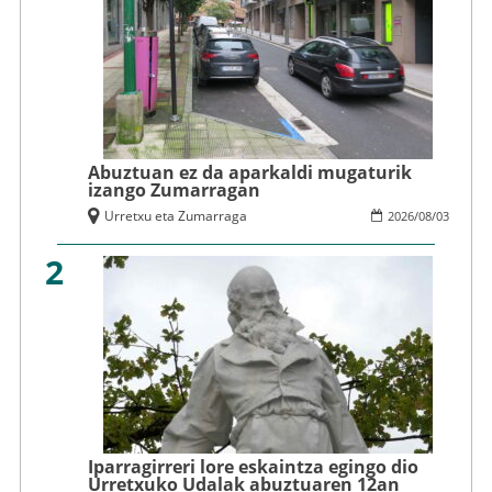
Abuztuan ez da aparkaldi mugaturik
izango Zumarragan
Urretxu eta Zumarraga
2026
/
08
/
03
2
Iparragirreri lore eskaintza egingo dio
Urretxuko Udalak abuztuaren 12an