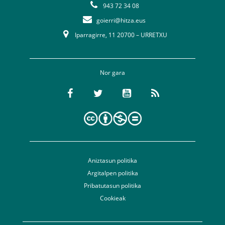
943 72 34 08
goierri@hitza.eus
Iparragirre, 11 20700 – URRETXU
Nor gara
Aniztasun politika
Argitalpen politika
Pribatutasun politika
Cookieak