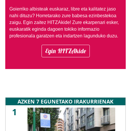
Goierriko albisteak euskaraz, libre eta kalitatez jaso
nahi dituzu?
Horretarako zure babesa ezinbestekoa
zaigu. Egin zaitez HITZAkide!
Zure ekarpenari esker,
euskaratik eginda dagoen tokiko informazio
profesionala garatzen eta indartzen lagunduko duzu.
Egin HITZAkide
AZKEN 7 EGUNETAKO IRAKURRIENAK
1