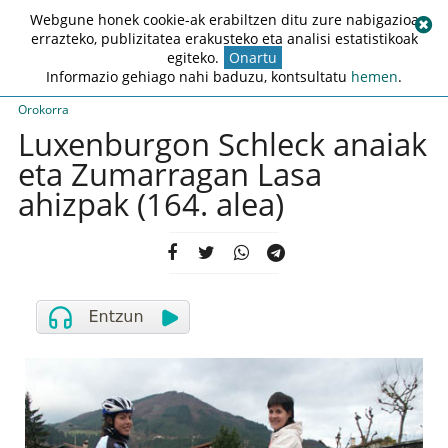
Webgune honek cookie-ak erabiltzen ditu zure nabigazioa
errazteko, publizitatea erakusteko eta analisi estatistikoak
egiteko.
Onartu
Informazio gehiago nahi baduzu, kontsultatu
hemen
.
Orokorra
Luxenburgon Schleck anaiak
eta Zumarragan Lasa
ahizpak (164. alea)