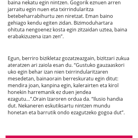
baina nekatu egin nintzen. Gogorik eznuen arren
jarraitu egin nuen eta txirrindularitza
betebeharrabihurtu zen niretzat. Eman baino
gehiago kendu egiten zidan. Bizimoduhartara
ohituta nengoenez kosta egin zitzaidan uztea, baina
erabakizuzena izan zen”.
Egun, berriro bizikletaz gozatzeazgain, bizitzari zukua
ateratzen ari zaiola esan du. “Gustuko gauzaaskori
uko egin behar izan nien txirrindularitzaren
mesedetan, bainaorain berreskuratu egin ditut:
mendira joan, kanpina egin, kalerairten eta kirol
honekin harremanik ez duen jendea
ezagutu…”.Orain Izaroren ordua da. “Ilusio handia
dut. Nekaneren eskutiksartu nintzen mundu
honetan eta barrutik ondo ezagutzeko gogoa dut”.