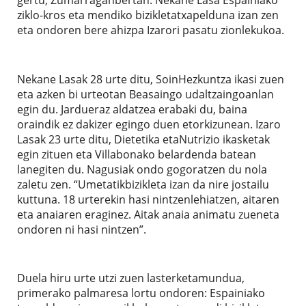
ziklo-kros eta mendiko bizikletatxapelduna izan zen
eta ondoren bere ahizpa Izarori pasatu zionlekukoa.
Nekane Lasak 28 urte ditu, SoinHezkuntza ikasi zuen
eta azken bi urteotan Beasaingo udaltzaingoanlan
egin du. Jardueraz aldatzea erabaki du, baina
oraindik ez dakizer egingo duen etorkizunean. Izaro
Lasak 23 urte ditu, Dietetika etaNutrizio ikasketak
egin zituen eta Villabonako belardenda batean
lanegiten du. Nagusiak ondo gogoratzen du nola
zaletu zen. “Umetatikbizikleta izan da nire jostailu
kuttuna. 18 urterekin hasi nintzenlehiatzen, aitaren
eta anaiaren eraginez. Aitak anaia animatu zueneta
ondoren ni hasi nintzen”.
Duela hiru urte utzi zuen lasterketamundua,
primerako palmaresa lortu ondoren: Espainiako