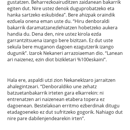
gustatzen. Beharrezkoairuditzen zaidanean bakarrik
egiten dut. Nire ustez denok duguprobatzeko eta
hanka sartzeko eskubidea”. Bere ahizpak oraindik
ezduela onena eman uste du. “Hiru denboraldi
bakarrik daramatzanezlehiatzen hobetzeko aukera
handia du. Dena den, nire ustez kirola ezda
garrantzitsuena izango bere bizitzan. Ez dut uste
sekula bere muganon dagoen ezagutzerik izango
dugunik”. Izarok Nekaneri arrazoiaeman dio. “Lanean
ari naizenez, ezin diot bizikletari %100eskaini”.
Hala ere, aspaldi utzi zion NekanekIzaro jarraitzen
ahalegintzeari. “Denboraldiko une zehatz
batzuetanbakarrik irteten gara elkarrekin: ni
entrenatzen ari naizenean etabera topera ez
dagoenean. Bestelakoan erritmo ezberdinak ditugu
etadagoeneko ez dut sufritzeko gogorik. Nahiago dut
nire pare dabilenjendearekin irten”.