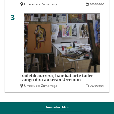
Urretxu eta Zumarraga
2026
/
08
/
06
3
Irailetik aurrera, hainbat arte tailer
izango dira aukeran Urretxun
Urretxu eta Zumarraga
2026
/
08
/
04
Goierriko Hitza