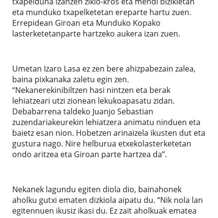
txapelduna izanzen ziklo-kros eta mendi bizikletan
eta munduko txapelketetan ereparte hartu zuen.
Errepidean Giroan eta Munduko Kopako
lasterketetanparte hartzeko aukera izan zuen.
Umetan Izaro Lasa ez zen bere ahizpabezain zalea,
baina pixkanaka zaletu egin zen.
“Nekanerekinibiltzen hasi nintzen eta berak
lehiatzeari utzi zionean lekukoapasatu zidan.
Debabarrena taldeko Juanjo Sebastian
zuzendariakeurekin lehiatzera animatu ninduen eta
baietz esan nion. Hobetzen arinaizela ikusten dut eta
gustura nago. Nire helburua etxekolasterketetan
ondo aritzea eta Giroan parte hartzea da”.
Nekanek lagundu egiten diola dio, bainahonek
aholku gutxi ematen dizkiola aipatu du. “Nik nola lan
egitennuen ikusiz ikasi du. Ez zait aholkuak ematea