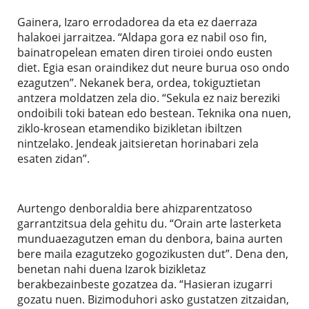
Gainera, Izaro errodadorea da eta ez daerraza
halakoei jarraitzea. “Aldapa gora ez nabil oso fin,
bainatropelean ematen diren tiroiei ondo eusten
diet. Egia esan oraindikez dut neure burua oso ondo
ezagutzen”. Nekanek bera, ordea, tokiguztietan
antzera moldatzen zela dio. “Sekula ez naiz bereziki
ondoibili toki batean edo bestean. Teknika ona nuen,
ziklo-krosean etamendiko bizikletan ibiltzen
nintzelako. Jendeak jaitsieretan horinabari zela
esaten zidan”.
Aurtengo denboraldia bere ahizparentzatoso
garrantzitsua dela gehitu du. “Orain arte lasterketa
munduaezagutzen eman du denbora, baina aurten
bere maila ezagutzeko gogozikusten dut”. Dena den,
benetan nahi duena Izarok bizikletaz
berakbezainbeste gozatzea da. “Hasieran izugarri
gozatu nuen. Bizimoduhori asko gustatzen zitzaidan,