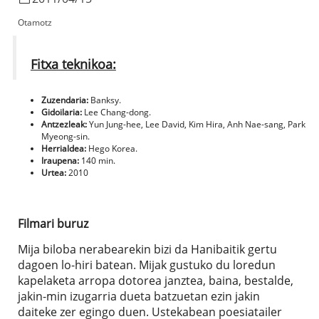
Otamotz
Fitxa teknikoa:
Zuzendaria:
Banksy.
Gidoilaria:
Lee Chang-dong.
Antzezleak:
Yun Jung-hee, Lee David, Kim Hira, Anh Nae-sang, Park
Myeong-sin.
Herrialdea:
Hego Korea.
Iraupena:
140 min.
Urtea:
2010
Filmari buruz
Mija biloba nerabearekin bizi da Hanibaitik gertu
dagoen lo-hiri batean. Mijak gustuko du loredun
kapelaketa arropa dotorea janztea, baina, bestalde,
jakin-min izugarria dueta batzuetan ezin jakin
daiteke zer egingo duen. Ustekabean poesiatailer