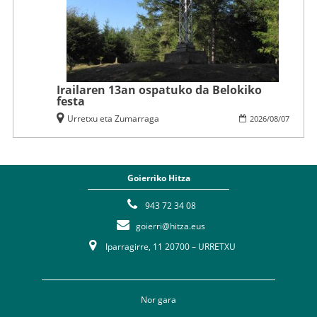
Irailaren 13an ospatuko da Belokiko
festa
Urretxu eta Zumarraga
2026
/
08
/
07
Goierriko Hitza
943 72 34 08
goierri@hitza.eus
Iparragirre, 11 20700 – URRETXU
Nor gara