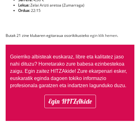
Lekua:
Zelai Arizti aretoa (Zumarraga)
Ordua:
22:15
Butak 21 zine klubaren egitaraua osorikikusteko
egin klik hemen
.
Goierriko albisteak euskaraz, libre eta kalitatez jaso
nahi dituzu?
Horretarako zure babesa ezinbestekoa
zaigu. Egin zaitez HITZAkide!
Zure ekarpenari esker,
euskaratik eginda dagoen tokiko informazio
profesionala garatzen eta indartzen lagunduko duzu.
Egin HITZAkide