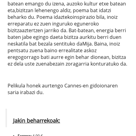
batean emango du izena, auzoko kultur etxe batean
eta,bizitzan lehenengo aldiz, poema bat idatzi
beharko du. Poema idaztekoinspirazio bila, inoiz
erreparatu ez zuen inguruko eguneroko
bizitzaaztertzen jarriko da. Bat-batean, energia berri
baten jabe egingo daeta bizitza aurkitu berri duen
neskatila bat bezala sentituko daMija. Baina, inoiz
pentsatu zuena baino errealitate askoz
eregogorrago bati aurre egin behar dionean, bizitza
ez dela uste zuenabezain zoragarria konturatuko da.
Pelikula honek aurtengo Cannes-en gidoionaren
saria irabazi du.
Jakin beharrekoak:
Sarrera:
4,00 €