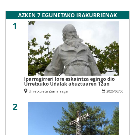
AZKEN 7 EGUNETAKO IRAKURRIENAK
1
Iparragirreri lore eskaintza egingo dio
Urretxuko Udalak abuztuaren 12an
Urretxu eta Zumarraga
2026
/
08
/
06
2