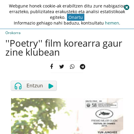
Webgune honek cookie-ak erabiltzen ditu zure nabigazioa
errazteko, publizitatea erakusteko eta analisi estatistikoak
egiteko.
Onartu
Informazio gehiago nahi baduzu, kontsultatu
hemen
.
Orokorra
''Poetry'' film korearra gaur
zine klubean