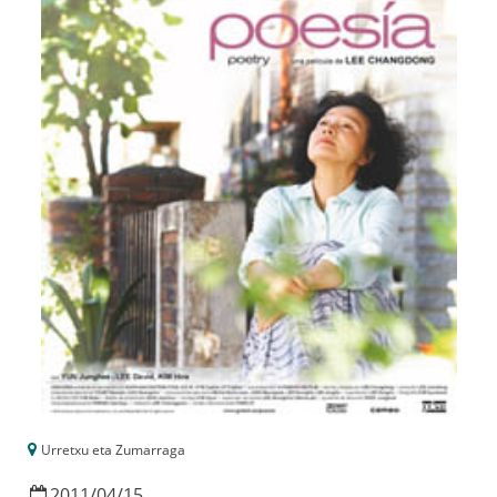
Urretxu eta Zumarraga
2011
/
04
/
15