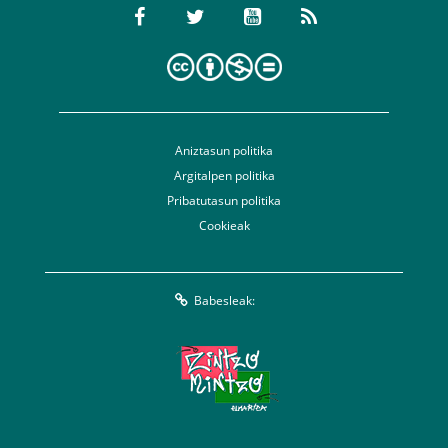
Aniztasun politika
Argitalpen politika
Pribatutasun politika
Cookieak
Babesleak: