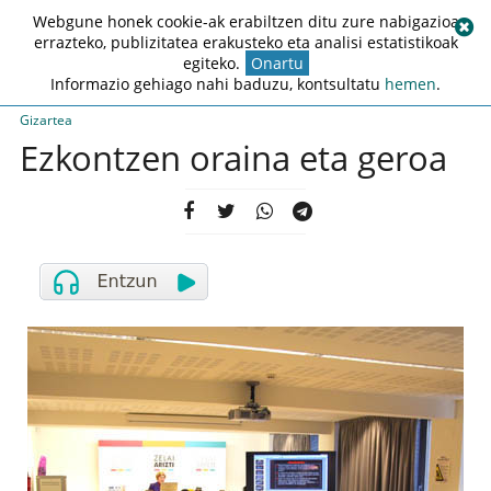
Webgune honek cookie-ak erabiltzen ditu zure nabigazioa
errazteko, publizitatea erakusteko eta analisi estatistikoak
egiteko.
Onartu
Informazio gehiago nahi baduzu, kontsultatu
hemen
.
Gizartea
Ezkontzen oraina eta geroa