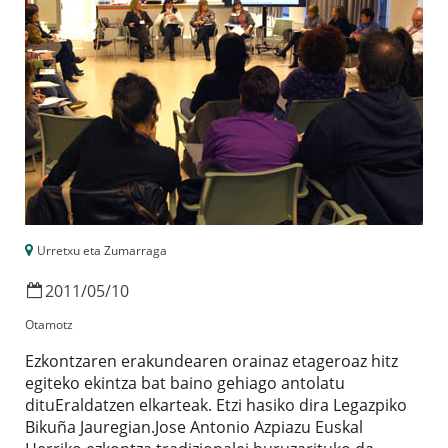
Urretxu eta Zumarraga
2011
/
05
/
10
Otamotz
Ezkontzaren erakundearen orainaz etageroaz hitz
egiteko ekintza bat baino gehiago antolatu
dituEraldatzen elkarteak. Etzi hasiko dira Legazpiko
Bikuña Jauregian.Jose Antonio Azpiazu Euskal