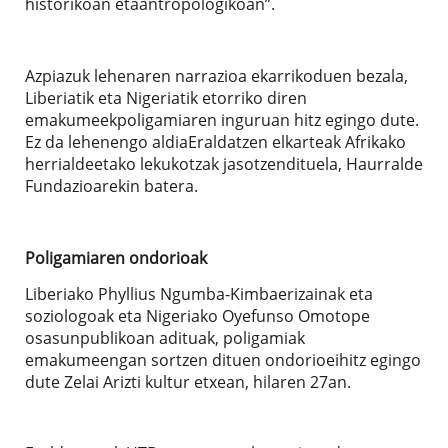
historikoan etaantropologikoan”.
Azpiazuk lehenaren narrazioa ekarrikoduen bezala,
Liberiatik eta Nigeriatik etorriko diren
emakumeekpoligamiaren inguruan hitz egingo dute.
Ez da lehenengo aldiaEraldatzen elkarteak Afrikako
herrialdeetako lekukotzak jasotzendituela, Haurralde
Fundazioarekin batera.
Poligamiaren ondorioak
Liberiako Phyllius Ngumba-Kimbaerizainak eta
soziologoak eta Nigeriako Oyefunso Omotope
osasunpublikoan adituak, poligamiak
emakumeengan sortzen dituen ondorioeihitz egingo
dute Zelai Arizti kultur etxean, hilaren 27an.