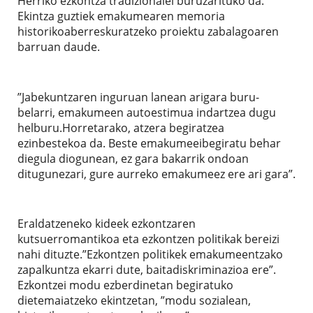
Herriko ezkontza tradizionalei buruzarituko da.
Ekintza guztiek emakumearen memoria
historikoaberreskuratzeko proiektu zabalagoaren
barruan daude.
”Jabekuntzaren inguruan lanean arigara buru-
belarri, emakumeen autoestimua indartzea dugu
helburu.Horretarako, atzera begiratzea
ezinbestekoa da. Beste emakumeeibegiratu behar
diegula diogunean, ez gara bakarrik ondoan
ditugunezari, gure aurreko emakumeez ere ari gara”.
Eraldatzeneko kideek ezkontzaren
kutsuerromantikoa eta ezkontzen politikak bereizi
nahi dituzte.”Ezkontzen politikek emakumeentzako
zapalkuntza ekarri dute, baitadiskriminazioa ere”.
Ezkontzei modu ezberdinetan begiratuko
dietemaiatzeko ekintzetan, ”modu sozialean,