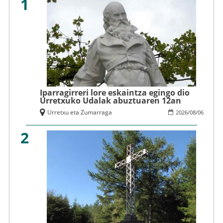
1
Iparragirreri lore eskaintza egingo dio
Urretxuko Udalak abuztuaren 12an
Urretxu eta Zumarraga
2026
/
08
/
06
2