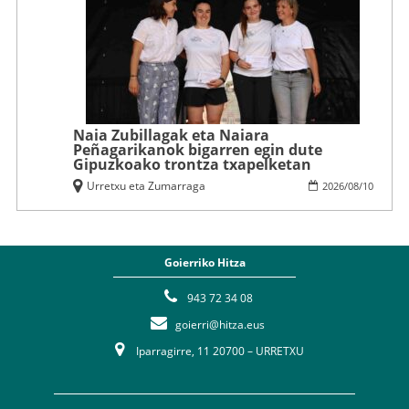
Naia Zubillagak eta Naiara
Peñagarikanok bigarren egin dute
Gipuzkoako trontza txapelketan
Urretxu eta Zumarraga
2026
/
08
/
10
Goierriko Hitza
943 72 34 08
goierri@hitza.eus
Iparragirre, 11 20700 – URRETXU