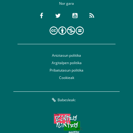
Nor gara
Aniztasun politika
Argitalpen politika
Pribatutasun politika
Cookieak
Babesleak: