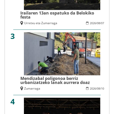
Irailaren 13an ospatuko da Belokiko
festa
Urretxu eta Zumarraga
2026
/
08
/
07
3
Mendizabal poligonoa berriz
urbanizatzeko lanak aurrera doaz
Zumarraga
2026
/
08
/
10
4