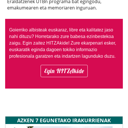
Eraldatzenek UTBn programa bat egingodu,
emakumearen eta memoriaren inguruan.
Goierriko albisteak euskaraz, libre eta kalitatez jaso
nahi dituzu?
Horretarako zure babesa ezinbestekoa
zaigu. Egin zaitez HITZAkide!
Zure ekarpenari esker,
euskaratik eginda dagoen tokiko informazio
profesionala garatzen eta indartzen lagunduko duzu.
Egin HITZAkide
AZKEN 7 EGUNETAKO IRAKURRIENAK