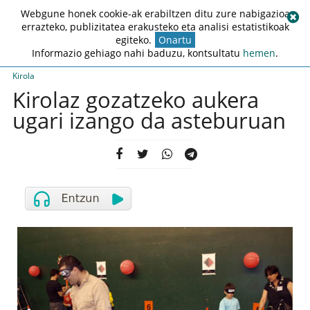
Webgune honek cookie-ak erabiltzen ditu zure nabigazioa
errazteko, publizitatea erakusteko eta analisi estatistikoak
egiteko.
Onartu
Informazio gehiago nahi baduzu, kontsultatu
hemen
.
Kirola
Kirolaz gozatzeko aukera
ugari izango da asteburuan