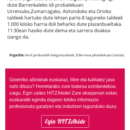
dute Barrenkaleko idi probalekuan.
Urretxuko,Zumarragako, Aiztondoko eta Orioko
taldeek hartuko dute lehian parte.8 laguneko taldeek
1.000 kiloko harria ibili beharko dute plazanbueltaka.
11:30ean hasiko dute dema eta sarrera doakoa
izango da.
Argazkia:
kirol jardunaldi integratzaileak, Ederrena pilotalekuan (utzita).
Goierriko albisteak euskaraz, libre eta kalitatez jaso
nahi dituzu?
Horretarako zure babesa ezinbestekoa
zaigu. Egin zaitez HITZAkide!
Zure ekarpenari esker,
euskaratik eginda dagoen tokiko informazio
profesionala garatzen eta indartzen lagunduko duzu.
Egin HITZAkide