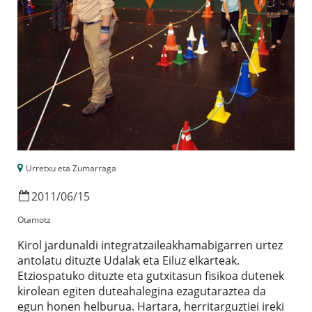
Urretxu eta Zumarraga
2011
/
06
/
15
Otamotz
Kirol jardunaldi integratzaileakhamabigarren urtez
antolatu dituzte Udalak eta Eiluz elkarteak.
Etziospatuko dituzte eta gutxitasun fisikoa dutenek
kirolean egiten duteahalegina ezagutaraztea da
egun honen helburua. Hartara, herritarguztiei ireki