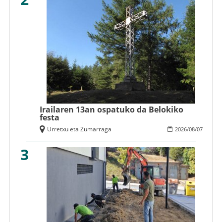
Irailaren 13an ospatuko da Belokiko
festa
Urretxu eta Zumarraga
2026
/
08
/
07
3