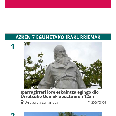
AZKEN 7 EGUNETAKO IRAKURRIENAK
1
Iparragirreri lore eskaintza egingo dio
Urretxuko Udalak abuztuaren 12an
Urretxu eta Zumarraga
2026
/
08
/
06
2