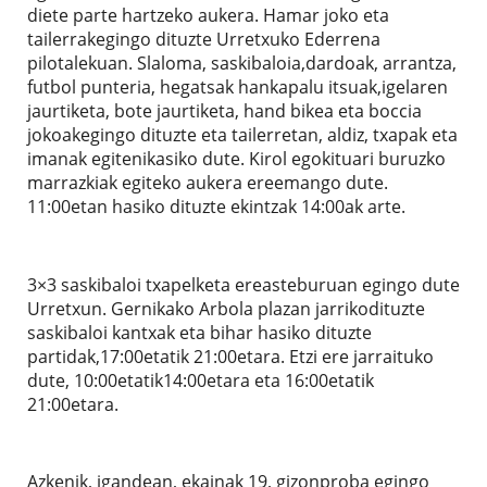
diete parte hartzeko aukera. Hamar joko eta
tailerrakegingo dituzte Urretxuko Ederrena
pilotalekuan. Slaloma, saskibaloia,dardoak, arrantza,
futbol punteria, hegatsak hankapalu itsuak,igelaren
jaurtiketa, bote jaurtiketa, hand bikea eta boccia
jokoakegingo dituzte eta tailerretan, aldiz, txapak eta
imanak egitenikasiko dute. Kirol egokituari buruzko
marrazkiak egiteko aukera ereemango dute.
11:00etan hasiko dituzte ekintzak 14:00ak arte.
3×3 saskibaloi txapelketa ereasteburuan egingo dute
Urretxun. Gernikako Arbola plazan jarrikodituzte
saskibaloi kantxak eta bihar hasiko dituzte
partidak,17:00etatik 21:00etara. Etzi ere jarraituko
dute, 10:00etatik14:00etara eta 16:00etatik
21:00etara.
Azkenik, igandean, ekainak 19, gizonproba egingo