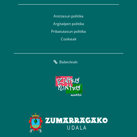
Aniztasun politika
Argitalpen politika
Pribatutasun politika
Cookieak
Babesleak: