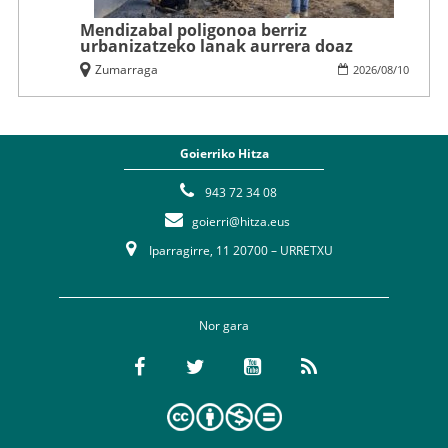
Mendizabal poligonoa berriz
urbanizatzeko lanak aurrera doaz
Zumarraga
2026
/
08
/
10
Goierriko Hitza
943 72 34 08
goierri@hitza.eus
Iparragirre, 11 20700 – URRETXU
Nor gara