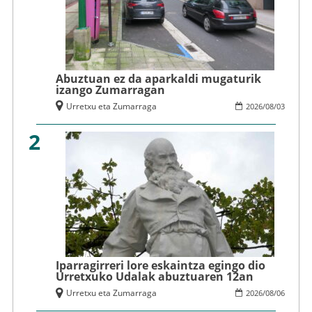
Abuztuan ez da aparkaldi mugaturik
izango Zumarragan
Urretxu eta Zumarraga
2026
/
08
/
03
2
Iparragirreri lore eskaintza egingo dio
Urretxuko Udalak abuztuaren 12an
Urretxu eta Zumarraga
2026
/
08
/
06