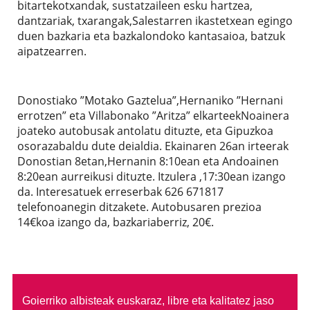
bitartekotxandak, sustatzaileen esku hartzea,
dantzariak, txarangak,Salestarren ikastetxean egingo
duen bazkaria eta bazkalondoko kantasaioa, batzuk
aipatzearren.
Donostiako ”Motako Gaztelua”,Hernaniko ”Hernani
errotzen” eta Villabonako ”Aritza” elkarteekNoainera
joateko autobusak antolatu dituzte, eta Gipuzkoa
osorazabaldu dute deialdia. Ekainaren 26an irteerak
Donostian 8etan,Hernanin 8:10ean eta Andoainen
8:20ean aurreikusi dituzte. Itzulera ,17:30ean izango
da. Interesatuek erreserbak 626 671817
telefonoanegin ditzakete. Autobusaren prezioa
14€koa izango da, bazkariaberriz, 20€.
Goierriko albisteak euskaraz, libre eta kalitatez jaso