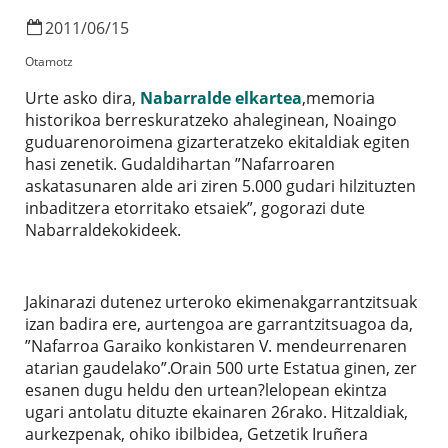
2011
/
06
/
15
Otamotz
Urte asko dira,
Nabarralde elkartea
,memoria
historikoa berreskuratzeko ahaleginean, Noaingo
guduarenoroimena gizarteratzeko ekitaldiak egiten
hasi zenetik. Gudaldihartan ”Nafarroaren
askatasunaren alde ari ziren 5.000 gudari hilzituzten
inbaditzera etorritako etsaiek”, gogorazi dute
Nabarraldekokideek.
Jakinarazi dutenez urteroko ekimenakgarrantzitsuak
izan badira ere, aurtengoa are garrantzitsuagoa da,
”Nafarroa Garaiko konkistaren V. mendeurrenaren
atarian gaudelako”.Orain 500 urte Estatua ginen, zer
esanen dugu heldu den urtean?lelopean ekintza
ugari antolatu dituzte ekainaren 26rako. Hitzaldiak,
aurkezpenak, ohiko ibilbidea, Getzetik Iruñera