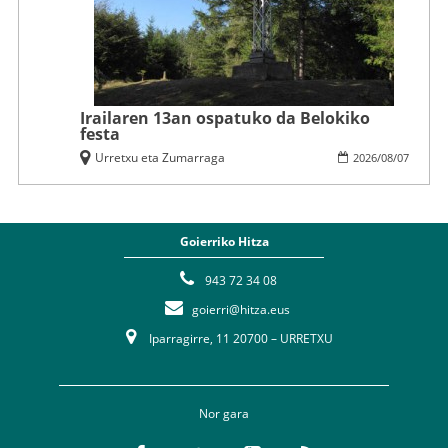
Irailaren 13an ospatuko da Belokiko
festa
Urretxu eta Zumarraga
2026
/
08
/
07
Goierriko Hitza
943 72 34 08
goierri@hitza.eus
Iparragirre, 11 20700 – URRETXU
Nor gara