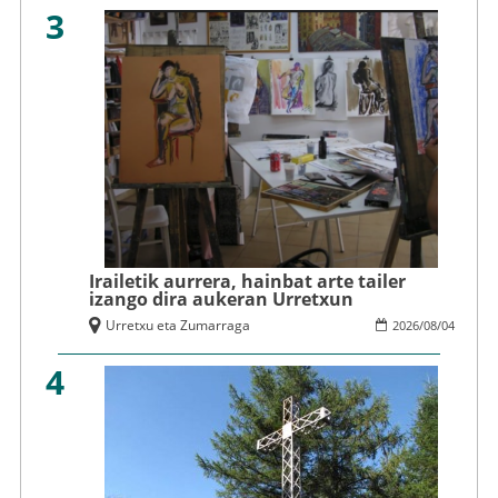
3
Irailetik aurrera, hainbat arte tailer
izango dira aukeran Urretxun
Urretxu eta Zumarraga
2026
/
08
/
04
4