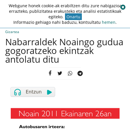
Webgune honek cookie-ak erabiltzen ditu zure nabigazioa
errazteko, publizitatea erakusteko eta analisi estatistikoak
egiteko.
Onartu
Informazio gehiago nahi baduzu, kontsultatu
hemen
.
Gizartea
Nabarraldek Noaingo gudua
gogoratzeko ekintzak
antolatu ditu