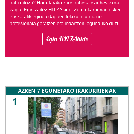
nahi dituzu?
Horretarako zure babesa ezinbestekoa
zaigu. Egin zaitez HITZAkide!
Zure ekarpenari esker,
euskaratik eginda dagoen tokiko informazio
profesionala garatzen eta indartzen lagunduko duzu.
Egin HITZAkide
AZKEN 7 EGUNETAKO IRAKURRIENAK
1