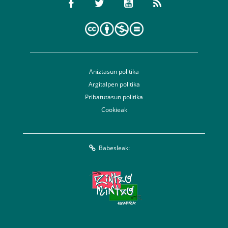
Aniztasun politika
Argitalpen politika
Pribatutasun politika
Cookieak
Babesleak: