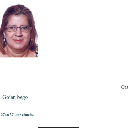
Ot
Goian bego
 27an
57 urte zituela.