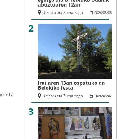
abuztuaren 12an
Urretxu eta Zumarraga
2026
/
08
/
06
2
Irailaren 13an ospatuko da
Belokiko festa
amotz
Urretxu eta Zumarraga
2026
/
08
/
07
3