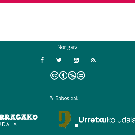
Nor gara
Babesleak: