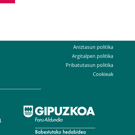
Aniztasun politika
Argitalpen politika
Pribatutasun politika
Cookieak