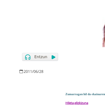
2011
/
06
/
28
Zumarragan hil da
ekainaren
Hileta-elizkizuna