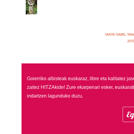
SANTA ISABEL TAN
2070
Goierriko albisteak euskaraz, libre eta kalitatez ja
zaitez HITZAkide!
Zure ekarpenari esker, euskarat
indartzen lagunduko duzu.
Eg