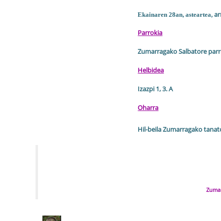
ar
Ekainaren 28an
, asteartea,
Parrokia
Zumarragako Salbatore parr
Helbidea
Izazpi 1, 3. A
Oharra
Hil-beila Zumarragako tanat
Zumar