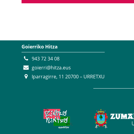
Goierriko Hitza
943 72 34 08
goierri@hitza.eus
Iparragirre, 11 20700 – URRETXU