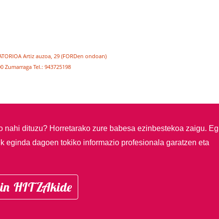
ATORIOA Artiz auzoa, 29 (FORDen ondoan)
0 Zumarraga Tel.: 943725198
so nahi dituzu?
Horretarako zure babesa ezinbestekoa zaigu. Eg
ik eginda dagoen tokiko informazio profesionala garatzen eta
in HITZAkide