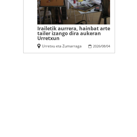
Irailetik aurrera, hainbat arte
tailer izango dira aukeran
Urretxun
Urretxu eta Zumarraga
2026
/
08
/
04