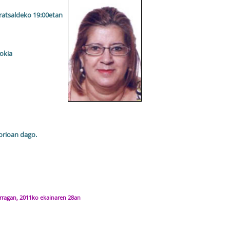
ratsaldeko 19:00etan
okia
orioan dago.
ragan, 2011ko ekainaren 28an