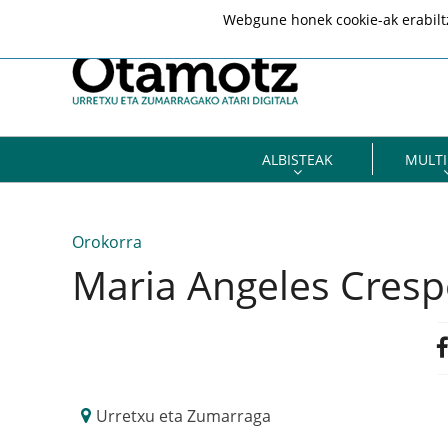
Webgune honek cookie-ak erabiltze
ALBISTEAK
MULTI
Orokorra
Maria Angeles Cresp
Urretxu eta Zumarraga