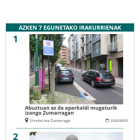
AZKEN 7 EGUNETAKO IRAKURRIENAK
1
Abuztuan ez da aparkaldi mugaturik
izango Zumarragan
Urretxu eta Zumarraga
2026
/
08
/
03
2