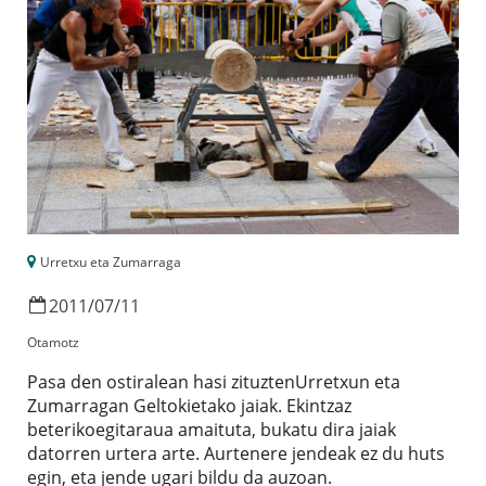
Urretxu eta Zumarraga
2011
/
07
/
11
Otamotz
Pasa den ostiralean hasi zituztenUrretxun eta
Zumarragan Geltokietako jaiak. Ekintzaz
beterikoegitaraua amaituta, bukatu dira jaiak
datorren urtera arte. Aurtenere jendeak ez du huts
egin, eta jende ugari bildu da auzoan.