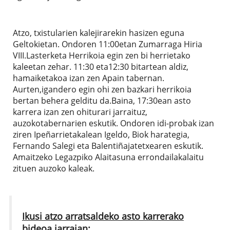
Atzo, txistularien kalejirarekin hasizen eguna
Geltokietan. Ondoren 11:00etan Zumarraga Hiria
VIII.Lasterketa Herrikoia egin zen bi herrietako
kaleetan zehar. 11:30 eta12:30 bitartean aldiz,
hamaiketakoa izan zen Apain tabernan.
Aurten,igandero egin ohi zen bazkari herrikoia
bertan behera gelditu da.Baina, 17:30ean asto
karrera izan zen ohiturari jarraituz,
auzokotabernarien eskutik. Ondoren idi-probak izan
ziren Ipeñarrietakalean Igeldo, Biok harategia,
Fernando Salegi eta Balentiñajatetxearen eskutik.
Amaitzeko Legazpiko Alaitasuna errondailakalaitu
zituen auzoko kaleak.
Ikusi atzo arratsaldeko asto karrerako
bideoa jarraian: