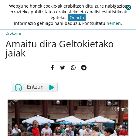
Webgune honek cookie-ak erabiltzen ditu zure nabigazioa
errazteko, publizitatea erakusteko eta analisi estatistikoak
egiteko.
Onartu
Informazio gehiago nahi baduzu, kontsultatu
hemen
.
Orokorra
Amaitu dira Geltokietako
jaiak