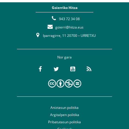
Goierriko Hitza
943 72 34 08
goierri@hitza.eus
Iparragirre, 11 20700 – URRETXU
Nor gara
Aniztasun politika
Argitalpen politika
Pribatutasun politika