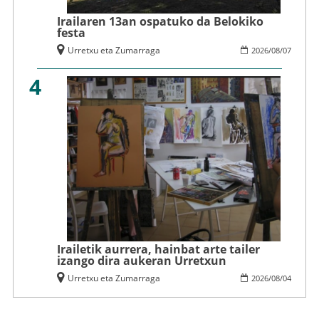
Irailaren 13an ospatuko da Belokiko
festa
Urretxu eta Zumarraga
2026
/
08
/
07
4
Irailetik aurrera, hainbat arte tailer
izango dira aukeran Urretxun
Urretxu eta Zumarraga
2026
/
08
/
04