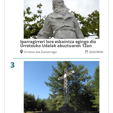
Iparragirreri lore eskaintza egingo dio
Urretxuko Udalak abuztuaren 12an
Urretxu eta Zumarraga
2026
/
08
/
06
3