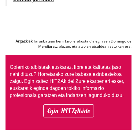
Argazkiak:
larunbatean herri kirol erakustaldia egin zen Domingo de
Mendiaratz plazan, eta atzo arratsaldean asto karrera.
Goierriko albisteak euskaraz, libre eta kalitatez jaso
nahi dituzu?
Horretarako zure babesa ezinbestekoa
zaigu. Egin zaitez HITZAkide!
Zure ekarpenari esker,
euskaratik eginda dagoen tokiko informazio
profesionala garatzen eta indartzen lagunduko duzu.
Egin HITZAkide