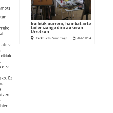
amotz
etan
Irailetik aurrera, hainbat arte
tailer izango dira aukeran
rreko
Urretxun
al
Urretxu eta Zumarraga
2026
/
08
/
04
a atera
n
txikiak
,
 dira
eko. Ez
an.
a
atzen
o
ehien
,