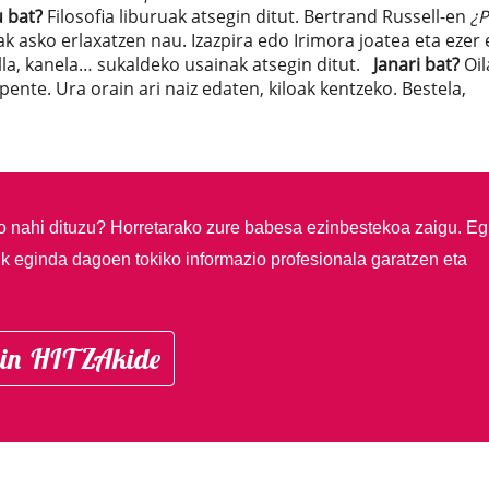
u bat?
Filosofia liburuak atsegin ditut. Bertrand Russell-en
¿P
k asko erlaxatzen nau. Izazpira edo Irimora joatea eta ezer 
la, kanela… sukaldeko usainak atsegin ditut.
Janari bat?
Oil
ente. Ura orain ari naiz edaten, kiloak kentzeko. Bestela,
so nahi dituzu?
Horretarako zure babesa ezinbestekoa zaigu. Eg
ik eginda dagoen tokiko informazio profesionala garatzen eta
in HITZAkide