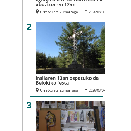
abuztuaren 12an
Urretxu eta Zumarraga
2026
/
08
/
06
2
Irailaren 13an ospatuko da
Belokiko festa
Urretxu eta Zumarraga
2026
/
08
/
07
3