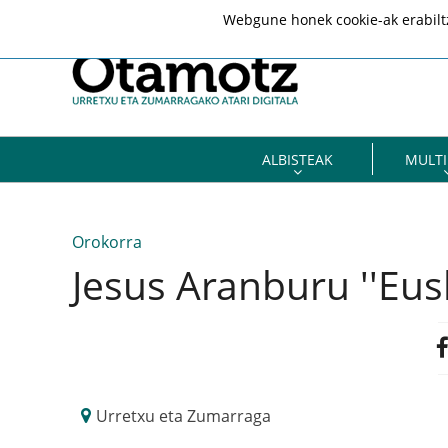
Webgune honek cookie-ak erabiltze
ALBISTEAK
MULTI
Orokorra
Jesus Aranburu ''Eusk
Urretxu eta Zumarraga