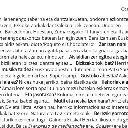
Ot
n: lehenengo taberna eta dantzalekuetan, ondoren ezkontz
si zen, Ezkioko Zodiak dantzalekua ireki zenean. Ondoren
n, Bartzelonan, Huescan, Zumarragako Tiffany’s-en eta Itzia
ehenengoz ezkontza batean lan egin zuen. Bera izan zen Eusk
 aldiz eskatu diote ‘Paquito el Chocolatero’.
Zer izan nahi
en zaizkit eta Zumarragatik pasa zen azken Talgoari argazki
 ziren eta haiek zaletu ninduten.
Aisialdian zer egitea atsegi
bizikletan ibiltzea, dantza egitea…
Bizitzeko toki bat?
Herri 
 musika taldea?
Euskaraz abesten dutenen artean Patxi Saiz
Pop eta ingelesen artean Supertramp.
Gustuko abestia?
Asko
i ala ez?
Nik ez nuke jarriko, baina klasikoa da.
Ilehoriak ala
?
Amari lore sorta oparitu nion mezu batekin eskerrak emat
ten dutena.
Eta jasotakoa?
Kolonia, nire urtebetetze egune
nak, Santa Isabel eguna…
Mutil eta neska izen bana?
Aritz et
 DV eta Hitza. Azken hau herriko informazioa asko interes
ak batez ere. Natura eta La2 kateetakoak.
Bereziki gorrot
bistarik okerrena dugu. Gainera Euskal Herrian ikusten da g
si dut. Baita
El expreso de medianoche
ere.
Goazen!
ere bai