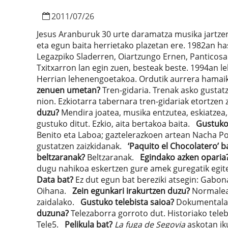
2011
/
07
/
26
Jesus Aranburuk 30 urte daramatza musika jartze
eta egun baita herrietako plazetan ere. 1982an ha
Legazpiko Sladerren, Oiartzungo Ernen, Panticosa
Txitxarron lan egin zuen, besteak beste. 1994an l
Herrian lehenengoetakoa. Ordutik aurrera hamaika
zenuen umetan?
Tren-gidaria. Trenak asko gustatz
nion. Ezkiotarra tabernara tren-gidariak etortzen
duzu?
Mendira joatea, musika entzutea, eskiatzea, 
gustuko ditut. Ezkio, aita bertakoa baita.
Gustuko
Benito eta Laboa; gaztelerazkoen artean Nacha 
gustatzen zaizkidanak.
‘Paquito el Chocolatero’ ba
beltzaranak?
Beltzaranak.
Egindako azken oparia
dugu nahikoa eskertzen gure amek guregatik egi
Data bat?
Ez dut egun bat bereziki atsegin: Gabo
Oihana.
Zein egunkari irakurtzen duzu?
Normalean
zaidalako.
Gustuko telebista saioa?
Dokumentalak
duzuna?
Telezaborra gorroto dut. Historiako tele
Tele5.
Pelikula bat?
La fuga de Segovia
askotan iku