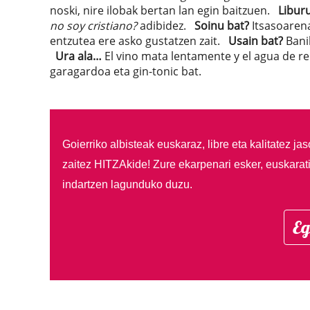
noski, nire ilobak bertan lan egin baitzuen.
Libur
no soy cristiano?
adibidez.
Soinu bat?
Itsasoarena
entzutea ere asko gustatzen zait.
Usain bat?
Banil
Ura ala…
El vino mata lentamente y el agua de rep
garagardoa eta gin-tonic bat.
Goierriko albisteak euskaraz, libre eta kalitatez ja
zaitez HITZAkide!
Zure ekarpenari esker, euskarat
indartzen lagunduko duzu.
Eg