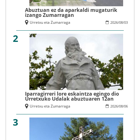
Abuztuan ez da aparkaldi mugaturik
izango Zumarragan
Urretxu eta Zumarraga
2026
/
08
/
03
2
Iparragirreri lore eskaintza egingo dio
Urretxuko Udalak abuztuaren 12an
Urretxu eta Zumarraga
2026
/
08
/
06
3