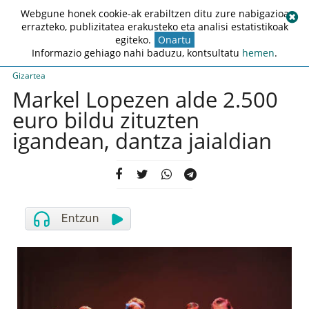
Webgune honek cookie-ak erabiltzen ditu zure nabigazioa
errazteko, publizitatea erakusteko eta analisi estatistikoak
egiteko.
Onartu
Informazio gehiago nahi baduzu, kontsultatu
hemen
.
Gizartea
Markel Lopezen alde 2.500
euro bildu zituzten
igandean, dantza jaialdian