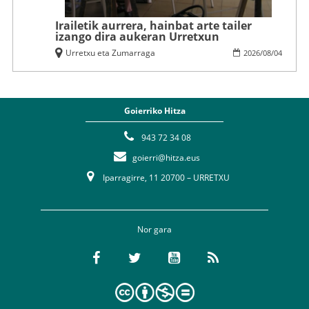
Irailetik aurrera, hainbat arte tailer
izango dira aukeran Urretxun
Urretxu eta Zumarraga
2026
/
08
/
04
Goierriko Hitza
943 72 34 08
goierri@hitza.eus
Iparragirre, 11 20700 – URRETXU
Nor gara