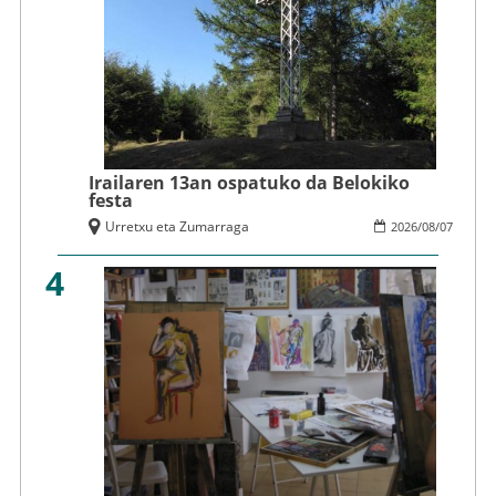
Irailaren 13an ospatuko da Belokiko
festa
Urretxu eta Zumarraga
2026
/
08
/
07
4