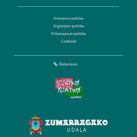
Aniztasun politika
Argitalpen politika
Pribatutasun politika
Cookieak
Babesleak: