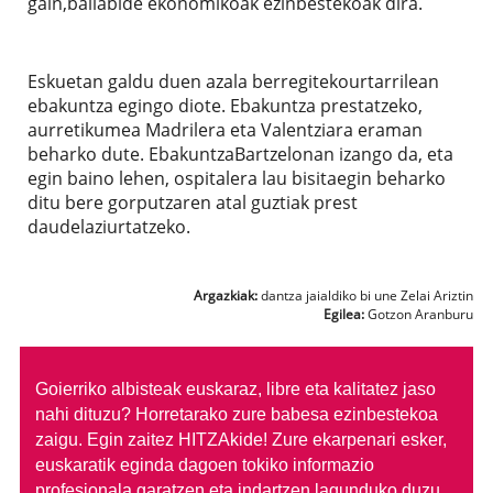
gain,baliabide ekonomikoak ezinbestekoak dira.
Eskuetan galdu duen azala berregitekourtarrilean
ebakuntza egingo diote. Ebakuntza prestatzeko,
aurretikumea Madrilera eta Valentziara eraman
beharko dute. EbakuntzaBartzelonan izango da, eta
egin baino lehen, ospitalera lau bisitaegin beharko
ditu bere gorputzaren atal guztiak prest
daudelaziurtatzeko.
Argazkiak:
dantza jaialdiko bi une Zelai Ariztin
Egilea:
Gotzon Aranburu
Goierriko albisteak euskaraz, libre eta kalitatez jaso
nahi dituzu?
Horretarako zure babesa ezinbestekoa
zaigu. Egin zaitez HITZAkide!
Zure ekarpenari esker,
euskaratik eginda dagoen tokiko informazio
profesionala garatzen eta indartzen lagunduko duzu.