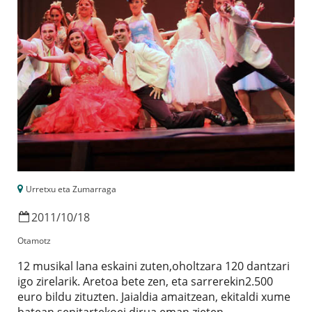
Urretxu eta Zumarraga
2011
/
10
/
18
Otamotz
12 musikal lana eskaini zuten,oholtzara 120 dantzari
igo zirelarik. Aretoa bete zen, eta sarrerekin2.500
euro bildu zituzten. Jaialdia amaitzean, ekitaldi xume
batean,senitartekoei dirua eman zieten.