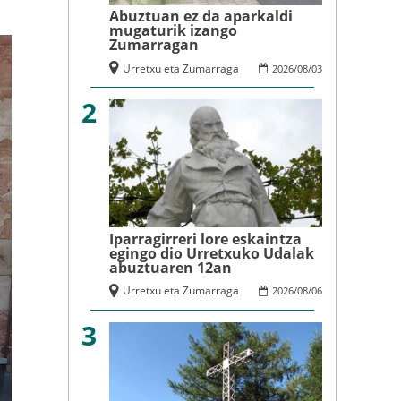
Abuztuan ez da aparkaldi
mugaturik izango
Zumarragan
Urretxu eta Zumarraga
2026
/
08
/
03
2
Iparragirreri lore eskaintza
egingo dio Urretxuko Udalak
abuztuaren 12an
Urretxu eta Zumarraga
2026
/
08
/
06
3