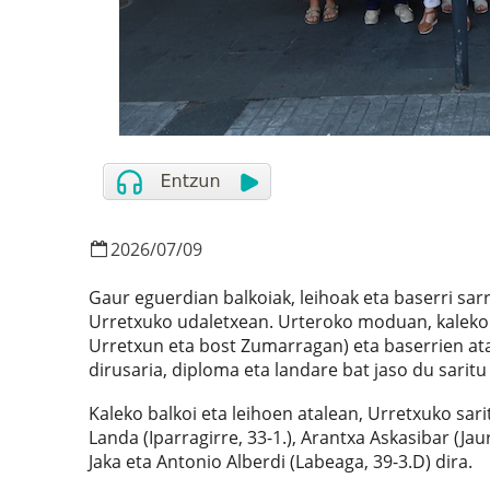
2026
/
07
/
09
Gaur eguerdian balkoiak, leihoak eta baserri sarr
Urretxuko udaletxean. Urteroko moduan, kaleko b
Urretxun eta bost Zumarragan) eta baserrien ata
dirusaria, diploma eta landare bat jaso du saritu
Kaleko balkoi eta leihoen atalean, Urretxuko sari
Landa (Iparragirre, 33-1.), Arantxa Askasibar (Jau
Jaka eta Antonio Alberdi (Labeaga, 39-3.D) dira.