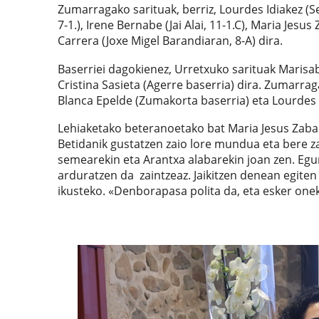
Zumarragako sarituak, berriz, Lourdes Idiakez (Se
7-1.), Irene Bernabe (Jai Alai, 11-1.C), Maria Jes
Carrera (Joxe Migel Barandiaran, 8-A) dira.
Baserriei dagokienez, Urretxuko sarituak Marisabe
Cristina Sasieta (Agerre baserria) dira. Zumarrag
Blanca Epelde (Zumakorta baserria) eta Lourdes 
Lehiaketako beteranoetako bat Maria Jesus Zabalo
Betidanik gustatzen zaio lore mundua eta bere za
semearekin eta Arantxa alabarekin joan zen. Egu
arduratzen da zaintzeaz. Jaikitzen denean egiten
ikusteko. «Denborapasa polita da, eta esker one