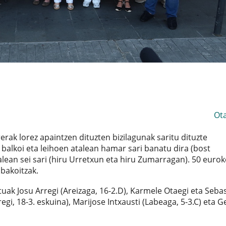
Ot
erak lorez apaintzen dituzten bizilagunak saritu dituzte
alkoi eta leihoen atalean hamar sari banatu dira (bost
lean sei sari (hiru Urretxun eta hiru Zumarragan). 50 euro
 bakoitzak.
tuak Josu Arregi (Areizaga, 16-2.D), Karmele Otaegi eta Seba
regi, 18-3. eskuina), Marijose Intxausti (Labeaga, 5-3.C) eta 