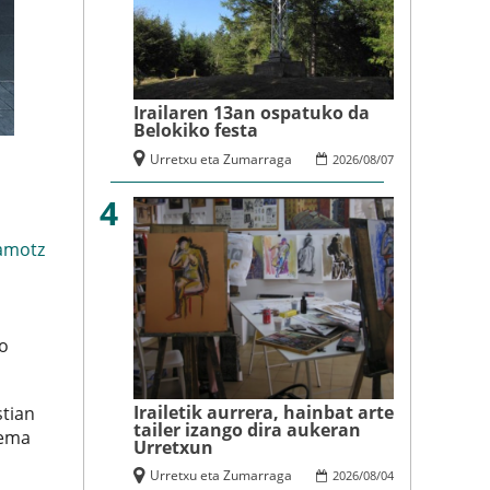
Irailaren 13an ospatuko da
Belokiko festa
Urretxu eta Zumarraga
2026
/
08
/
07
4
amotz
ko
Irailetik aurrera, hainbat arte
stian
tailer izango dira aukeran
Gema
Urretxun
Urretxu eta Zumarraga
2026
/
08
/
04