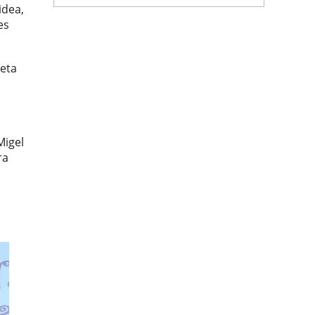
idea,
es
 eta
Migel
ra