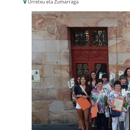
Urretxu eta Zumarraga