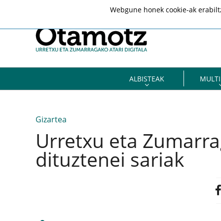
Webgune honek cookie-ak erabiltze
ALBISTEAK
MULTI
Gizartea
Urretxu eta Zumarra
dituztenei sariak