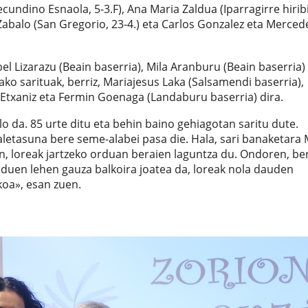
cundino Esnaola, 5-3.F), Ana Maria Zaldua (Iparragirre hirib
us Zabalo (San Gregorio, 23-4.) eta Carlos Gonzalez eta Merced
l Lizarazu (Beain baserria), Mila Aranburu (Beain baserria)
ako sarituak, berriz, Mariajesus Laka (Salsamendi baserria),
Etxaniz eta Fermin Goenaga (Landaburu baserria) dira.
 da. 85 urte ditu eta behin baino gehiagotan saritu dute.
letasuna bere seme-alabei pasa die. Hala, sari banaketara 
n, loreak jartzeko orduan beraien laguntza du. Ondoren, be
 duen lehen gauza balkoira joatea da, loreak nola dauden
koa», esan zuen.