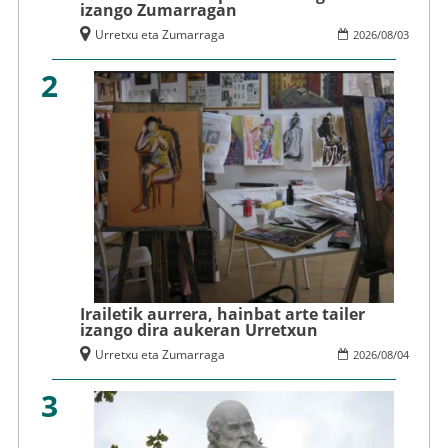
izango Zumarragan
Urretxu eta Zumarraga
2026
/
08
/
03
2
Irailetik aurrera, hainbat arte tailer
izango dira aukeran Urretxun
Urretxu eta Zumarraga
2026
/
08
/
04
3