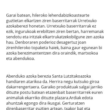
Garai batean, hileroko lehendabizikoastearte
guztietan elkartzen ziren baserritarrak Urretxuko
azokaberezi honetan. Urretxuko baserritarrak ez
ezik, ingurukoak erebiltzen ziren bertan, harremanak
sendotu eta iritziak elkartrukatzekobilgune zen azoka
hau. Denboraren poderioz desagertuz joan
zirenhileroko topaketa haiek, baina gaur egunean bi
azoka berezimantentzen dira oraindik, martxokoa
eta abendukoa.
Abenduko azoka berezia Santa Lutzitakoazoka
handiaren atarikoa da. Herrira negu kutsuko giroa
dakarrengertaera. Garaiko produktuak salgai jarriko
dituzte postu batean etazenbait baserritarrek euren
animaliak ekarriko dituzte plazara.Ardiak edota
ahuntzak egongo dira ikusgai. Gerturatzen
direnbaserritar guztien artean, txakor bat eta