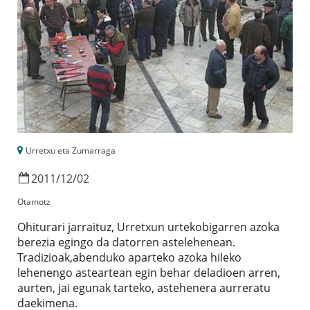
Urretxu eta Zumarraga
2011
/
12
/
02
Otamotz
Ohiturari jarraituz, Urretxun urtekobigarren azoka
berezia egingo da datorren astelehenean.
Tradizioak,abenduko aparteko azoka hileko
lehenengo asteartean egin behar deladioen arren,
aurten, jai egunak tarteko, astehenera aurreratu
daekimena.