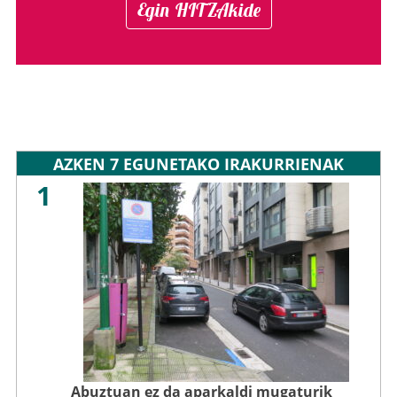
Egin HITZAkide
AZKEN 7 EGUNETAKO IRAKURRIENAK
1
Abuztuan ez da aparkaldi mugaturik