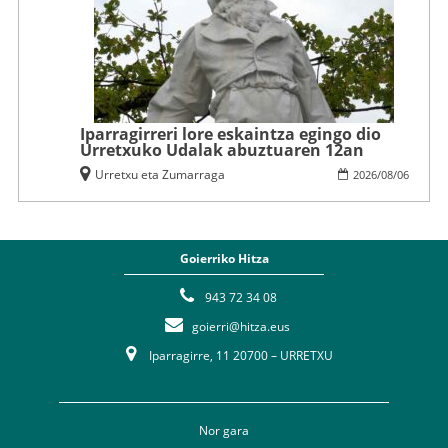
Iparragirreri lore eskaintza egingo dio
Urretxuko Udalak abuztuaren 12an
Urretxu eta Zumarraga
2026
/
08
/
06
Goierriko Hitza
943 72 34 08
goierri@hitza.eus
Iparragirre, 11 20700 – URRETXU
Nor gara