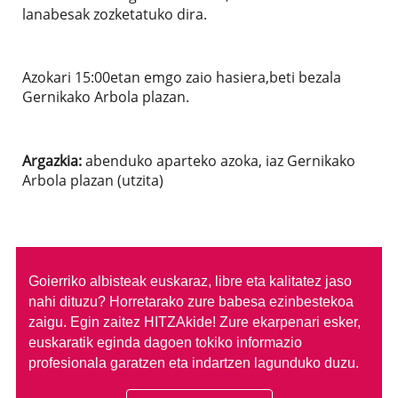
lanabesak zozketatuko dira.
Azokari 15:00etan emgo zaio hasiera,beti bezala
Gernikako Arbola plazan.
Argazkia:
abenduko aparteko azoka, iaz Gernikako
Arbola plazan (utzita)
Goierriko albisteak euskaraz, libre eta kalitatez jaso
nahi dituzu?
Horretarako zure babesa ezinbestekoa
zaigu. Egin zaitez HITZAkide!
Zure ekarpenari esker,
euskaratik eginda dagoen tokiko informazio
profesionala garatzen eta indartzen lagunduko duzu.