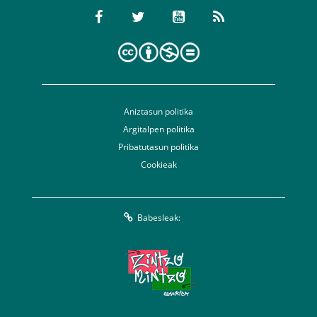
Aniztasun politika
Argitalpen politika
Pribatutasun politika
Cookieak
Babesleak: