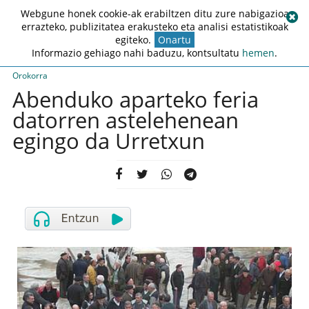
Webgune honek cookie-ak erabiltzen ditu zure nabigazioa
errazteko, publizitatea erakusteko eta analisi estatistikoak
egiteko.
Onartu
Informazio gehiago nahi baduzu, kontsultatu
hemen
.
Orokorra
Abenduko aparteko feria
datorren astelehenean
egingo da Urretxun