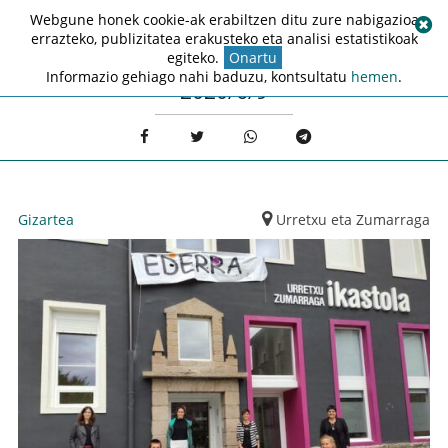
Webgune honek cookie-ak erabiltzen ditu zure nabigazioa
errazteko, publizitatea erakusteko eta analisi estatistikoak
egiteko.
Onartu
Informazio gehiago nahi baduzu, kontsultatu
hemen
.
2020/6/9
Gizartea
Urretxu eta Zumarraga