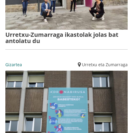
Urretxu-Zumarraga ikastolak jolas bat
antolatu du
Gizartea
Urretxu eta Zumarraga