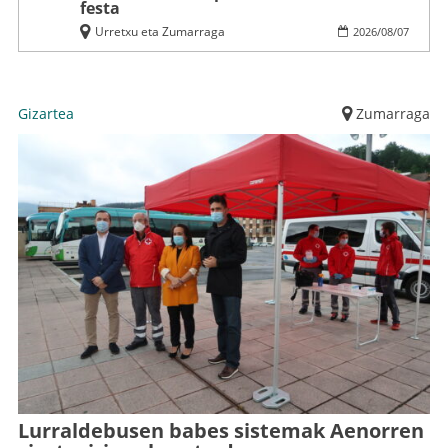
festa
Urretxu eta Zumarraga
2026
/
08
/
07
Gizartea
Zumarraga
Lurraldebusen babes sistemak Aenorren