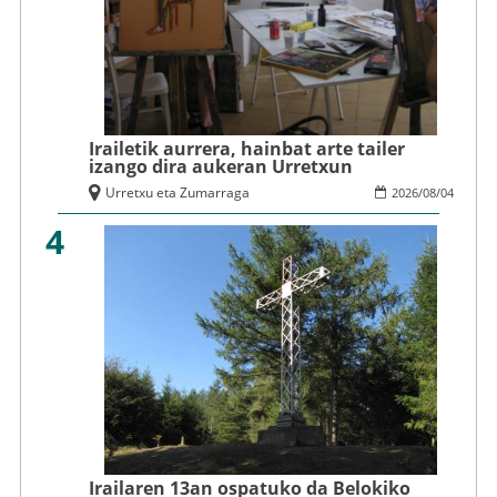
Irailetik aurrera, hainbat arte tailer
izango dira aukeran Urretxun
Urretxu eta Zumarraga
2026
/
08
/
04
4
Irailaren 13an ospatuko da Belokiko