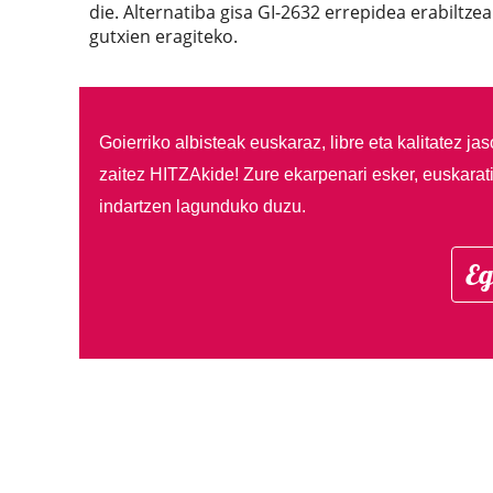
die. Alternatiba gisa GI-2632 errepidea erabiltze
gutxien eragiteko.
Goierriko albisteak euskaraz, libre eta kalitatez ja
zaitez HITZAkide!
Zure ekarpenari esker, euskarat
indartzen lagunduko duzu.
Eg