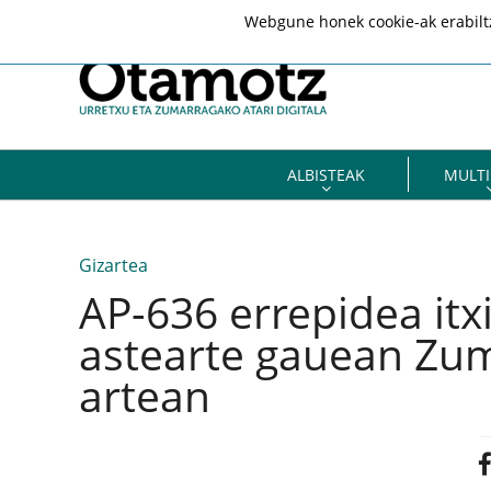
Webgune honek cookie-ak erabiltze
ALBISTEAK
MULTI
Gizartea
AP-636 errepidea itx
astearte gauean Zum
artean