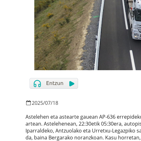
2025
/
07
/
18
Astelehen eta astearte gauean AP-636 errepidek
artean. Astelehenean, 22:30etik 05:30era, autop
Iparraldeko, Antzuolako eta Urretxu-Legazpiko sa
da, baina Bergarako noranzkoan. Kasu horretan, 