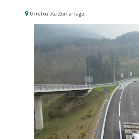
Urretxu eta Zumarraga