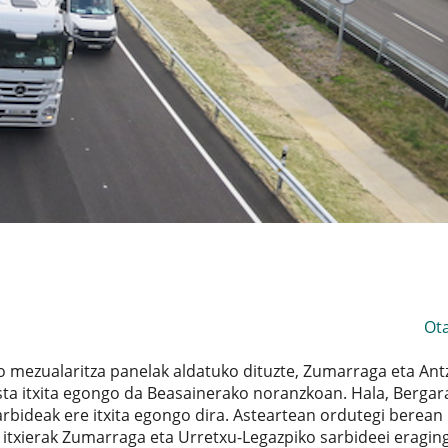
Ot
o mezualaritza panelak aldatuko dituzte, Zumarraga eta Ant
ista itxita egongo da Beasainerako noranzkoan. Hala, Bergar
rbideak ere itxita egongo dira. Asteartean ordutegi berean 
itxierak Zumarraga eta Urretxu-Legazpiko sarbideei eragin