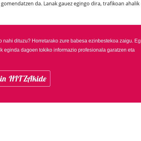
a gomendatzen da. Lanak gauez egingo dira, trafikoan ahalik
so nahi dituzu?
Horretarako zure babesa ezinbestekoa zaigu. Eg
ik eginda dagoen tokiko informazio profesionala garatzen eta
in HITZAkide