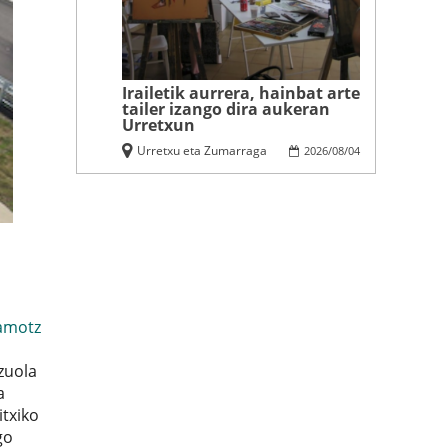
Irailetik aurrera, hainbat arte
tailer izango dira aukeran
Urretxun
Urretxu eta Zumarraga
2026
/
08
/
04
amotz
zuola
a
itxiko
go