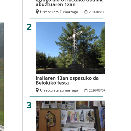
abuztuaren 12an
Urretxu eta Zumarraga
2026
/
08
/
06
2
Irailaren 13an ospatuko da
Belokiko festa
Urretxu eta Zumarraga
2026
/
08
/
07
3