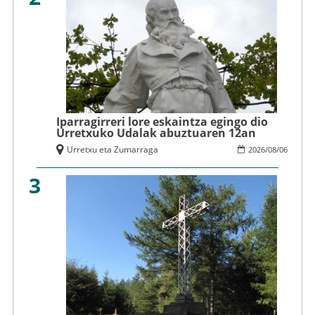
Iparragirreri lore eskaintza egingo dio
Urretxuko Udalak abuztuaren 12an
Urretxu eta Zumarraga
2026
/
08
/
06
3