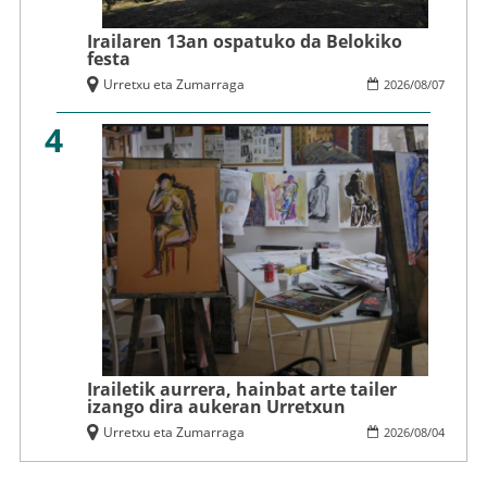
Irailaren 13an ospatuko da Belokiko
festa
Urretxu eta Zumarraga
2026
/
08
/
07
4
Irailetik aurrera, hainbat arte tailer
izango dira aukeran Urretxun
Urretxu eta Zumarraga
2026
/
08
/
04