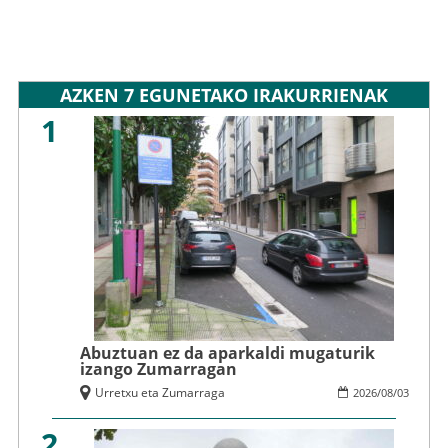
AZKEN 7 EGUNETAKO IRAKURRIENAK
1
Abuztuan ez da aparkaldi mugaturik
izango Zumarragan
Urretxu eta Zumarraga
2026
/
08
/
03
2