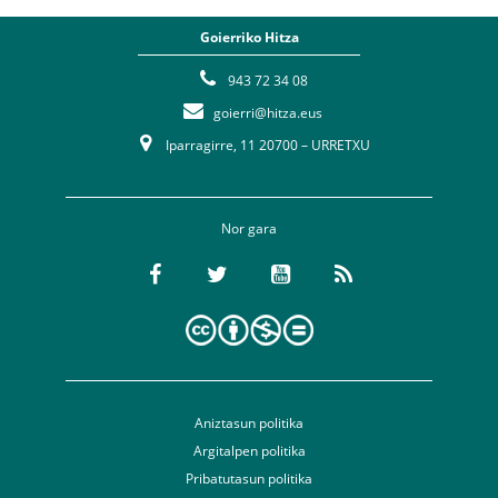
Goierriko Hitza
943 72 34 08
goierri@hitza.eus
Iparragirre, 11 20700 – URRETXU
Nor gara
Aniztasun politika
Argitalpen politika
Pribatutasun politika