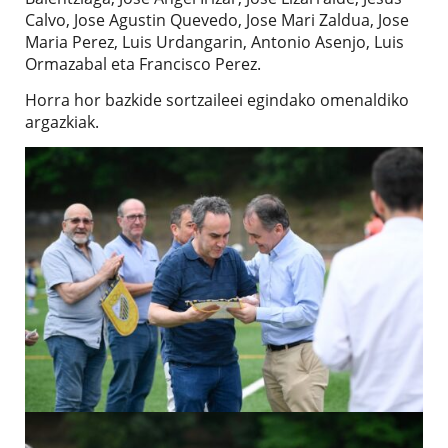
Calvo, Jose Agustin Quevedo, Jose Mari Zaldua, Jose
Maria Perez, Luis Urdangarin, Antonio Asenjo, Luis
Ormazabal eta Francisco Perez.
Horra hor bazkide sortzaileei egindako omenaldiko
argazkiak.