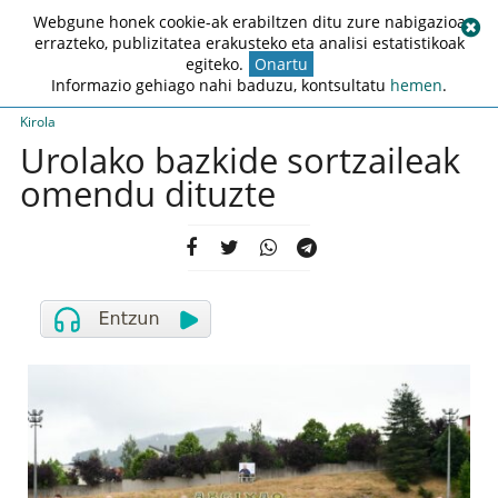
Webgune honek cookie-ak erabiltzen ditu zure nabigazioa
errazteko, publizitatea erakusteko eta analisi estatistikoak
egiteko.
Onartu
Informazio gehiago nahi baduzu, kontsultatu
hemen
.
Kirola
Urolako bazkide sortzaileak
omendu dituzte