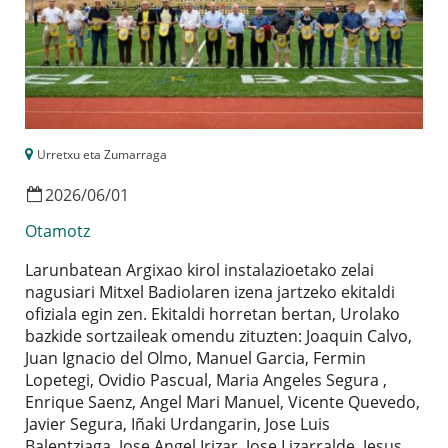
Urretxu eta Zumarraga
2026
/
06
/
01
Otamotz
Larunbatean Argixao kirol instalazioetako zelai
nagusiari Mitxel Badiolaren izena jartzeko ekitaldi
ofiziala egin zen. Ekitaldi horretan bertan, Urolako
bazkide sortzaileak omendu zituzten: Joaquin Calvo,
Juan Ignacio del Olmo, Manuel Garcia, Fermin
Lopetegi, Ovidio Pascual, Maria Angeles Segura ,
Enrique Saenz, Angel Mari Manuel, Vicente Quevedo,
Javier Segura, Iñaki Urdangarin, Jose Luis
Balentziaga, Jose Angel Irizar, Jose Lizarralde, Jesus