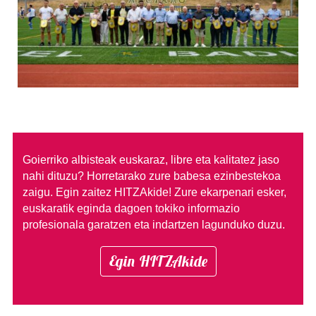
Goierriko albisteak euskaraz, libre eta kalitatez jaso
nahi dituzu?
Horretarako zure babesa ezinbestekoa
zaigu. Egin zaitez HITZAkide!
Zure ekarpenari esker,
euskaratik eginda dagoen tokiko informazio
profesionala garatzen eta indartzen lagunduko duzu.
Egin HITZAkide