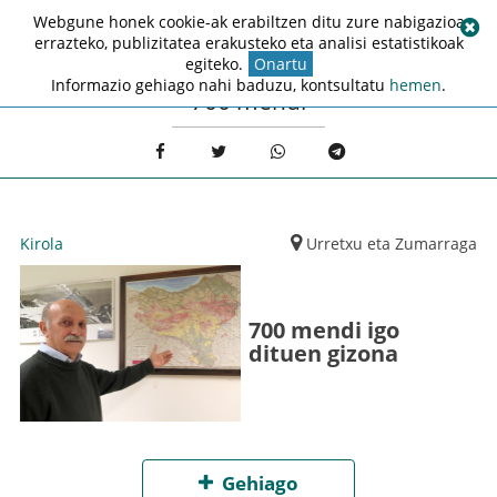
Webgune honek cookie-ak erabiltzen ditu zure nabigazioa
errazteko, publizitatea erakusteko eta analisi estatistikoak
egiteko.
Onartu
Informazio gehiago nahi baduzu, kontsultatu
hemen
.
700 mendi
Kirola
Urretxu eta Zumarraga
700 mendi igo
dituen gizona
Gehiago