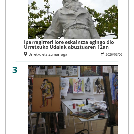
Iparragirreri lore eskaintza egingo dio
Urretxuko Udalak abuztuaren 12an
Urretxu eta Zumarraga
2026
/
08
/
06
3