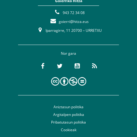
Goierriko Hitza
943 72 34 08
goierri@hitza.eus
Iparragirre, 11 20700 – URRETXU
Nor gara
Aniztasun politika
Argitalpen politika
Pribatutasun politika
Cookieak