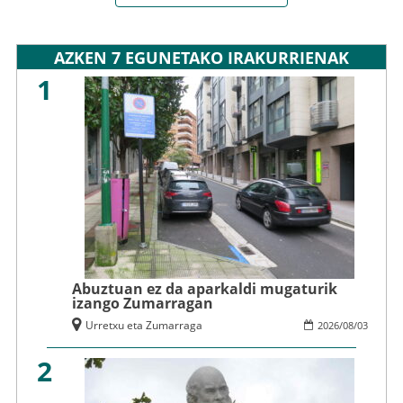
AZKEN 7 EGUNETAKO IRAKURRIENAK
1
Abuztuan ez da aparkaldi mugaturik
izango Zumarragan
Urretxu eta Zumarraga
2026
/
08
/
03
2