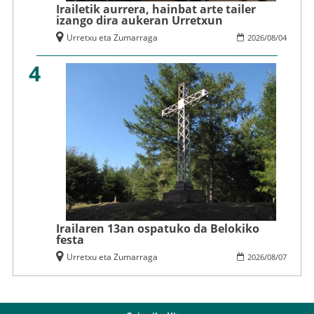
Irailetik aurrera, hainbat arte tailer
izango dira aukeran Urretxun
Urretxu eta Zumarraga
2026
/
08
/
04
4
Irailaren 13an ospatuko da Belokiko
festa
Urretxu eta Zumarraga
2026
/
08
/
07