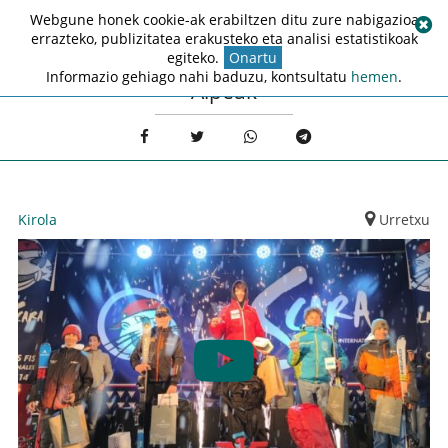
Webgune honek cookie-ak erabiltzen ditu zure nabigazioa
errazteko, publizitatea erakusteko eta analisi estatistikoak
egiteko.
Onartu
Informazio gehiago nahi baduzu, kontsultatu
hemen
.
Alpeak
Kirola
Urretxu