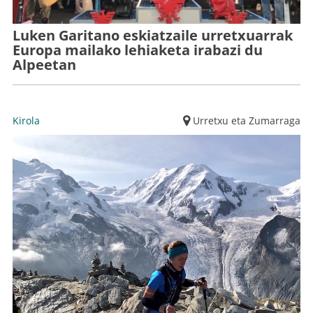
Luken Garitano eskiatzaile urretxuarrak
Europa mailako lehiaketa irabazi du
Alpeetan
Kirola
Urretxu eta Zumarraga