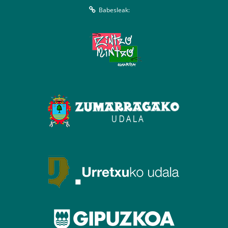
Babesleak: