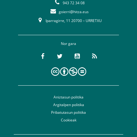
943 72 34 08
goierri@hitza.eus
Iparragirre, 11 20700 – URRETXU
Nor gara
Aniztasun politika
Argitalpen politika
Pribatutasun politika
Cookieak