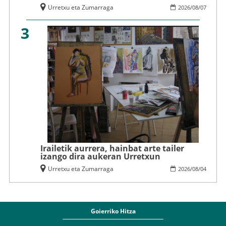
Urretxu eta Zumarraga
2026
/
08
/
07
3
Irailetik aurrera, hainbat arte tailer
izango dira aukeran Urretxun
Urretxu eta Zumarraga
2026
/
08
/
04
Goierriko Hitza