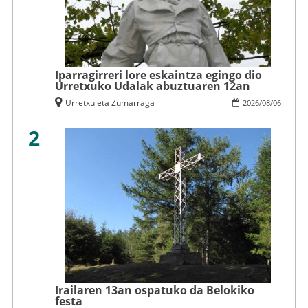
Iparragirreri lore eskaintza egingo dio
Urretxuko Udalak abuztuaren 12an
Urretxu eta Zumarraga
2026
/
08
/
06
2
Irailaren 13an ospatuko da Belokiko
festa