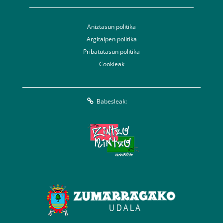
Aniztasun politika
Argitalpen politika
Pribatutasun politika
Cookieak
Babesleak: