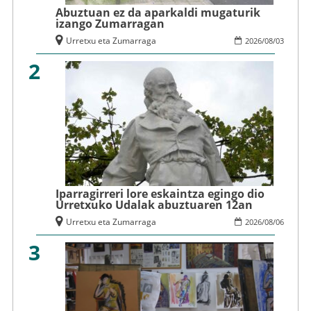
Abuztuan ez da aparkaldi mugaturik
izango Zumarragan
Urretxu eta Zumarraga
2026
/
08
/
03
2
Iparragirreri lore eskaintza egingo dio
Urretxuko Udalak abuztuaren 12an
Urretxu eta Zumarraga
2026
/
08
/
06
3