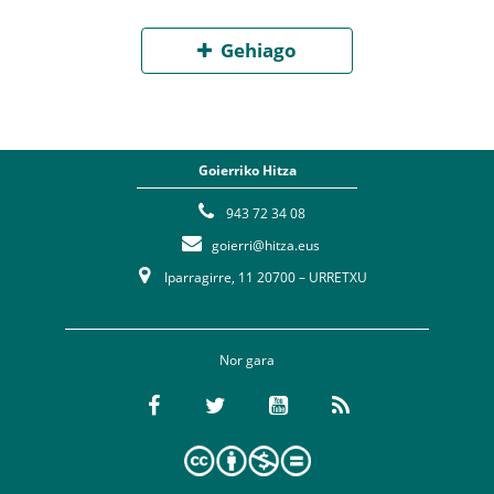
Gehiago
Goierriko Hitza
943 72 34 08
goierri@hitza.eus
Iparragirre, 11 20700 – URRETXU
Nor gara