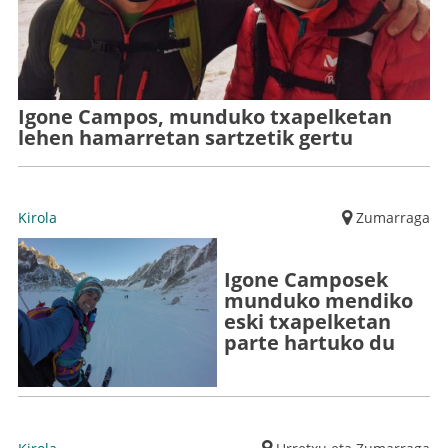
Igone Campos, munduko txapelketan
lehen hamarretan sartzetik gertu
Kirola
Zumarraga
Igone Camposek
munduko mendiko
eski txapelketan
parte hartuko du