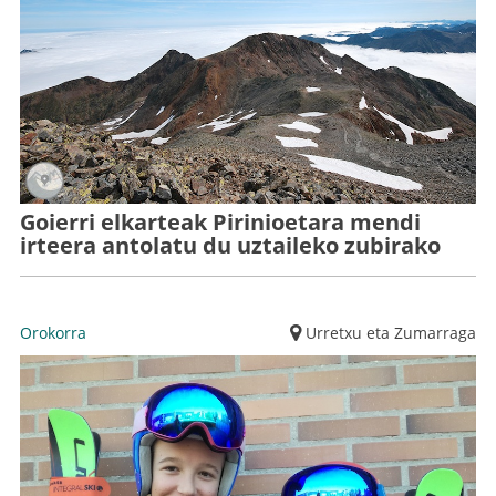
Goierri elkarteak Pirinioetara mendi
irteera antolatu du uztaileko zubirako
Orokorra
Urretxu eta Zumarraga