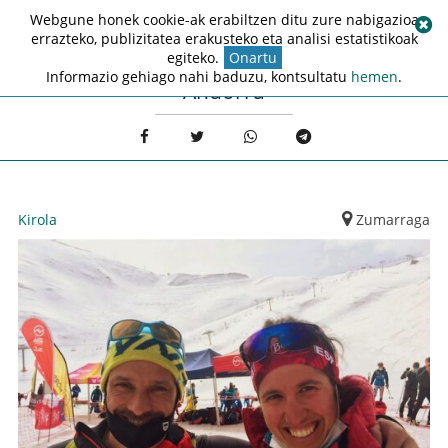
Webgune honek cookie-ak erabiltzen ditu zure nabigazioa
errazteko, publizitatea erakusteko eta analisi estatistikoak
egiteko.
Onartu
Informazio gehiago nahi baduzu, kontsultatu
hemen
.
Andorra
Kirola
Zumarraga