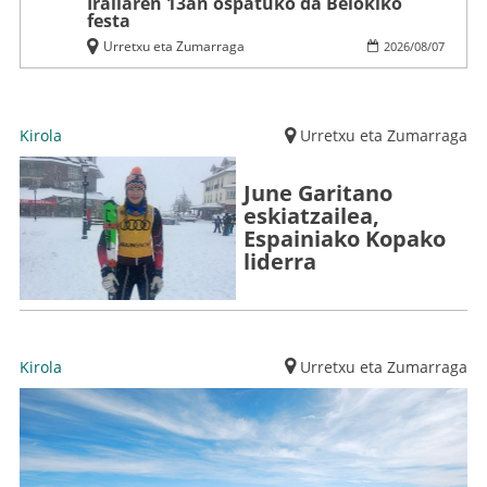
Irailaren 13an ospatuko da Belokiko
festa
Urretxu eta Zumarraga
2026
/
08
/
07
Kirola
Urretxu eta Zumarraga
June Garitano
eskiatzailea,
Espainiako Kopako
liderra
Kirola
Urretxu eta Zumarraga