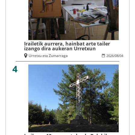
Irailetik aurrera, hainbat arte tailer
izango dira aukeran Urretxun
Urretxu eta Zumarraga
2026
/
08
/
04
4