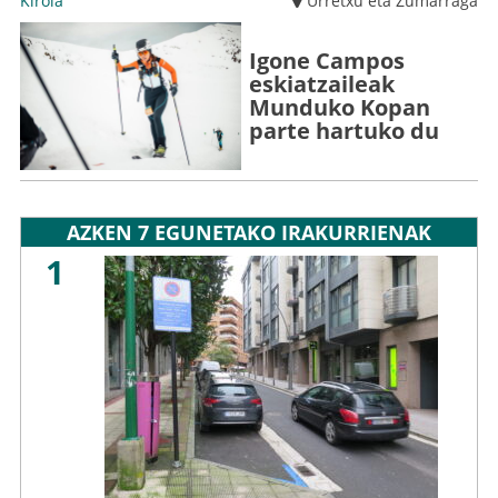
Kirola
Urretxu eta Zumarraga
Igone Campos
eskiatzaileak
Munduko Kopan
parte hartuko du
AZKEN 7 EGUNETAKO IRAKURRIENAK
1