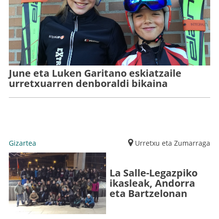
June eta Luken Garitano eskiatzaile
urretxuarren denboraldi bikaina
Gizartea
Urretxu eta Zumarraga
La Salle-Legazpiko
ikasleak, Andorra
eta Bartzelonan