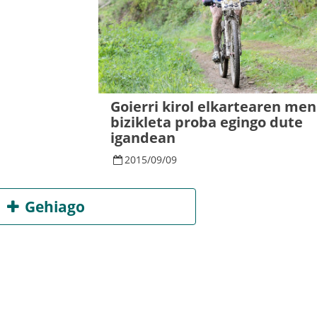
Goierri kirol elkartearen men
bizikleta proba egingo dute
igandean
2015
/
09
/
09
Gehiago