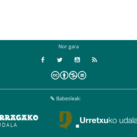
Nor gara
Babesleak: