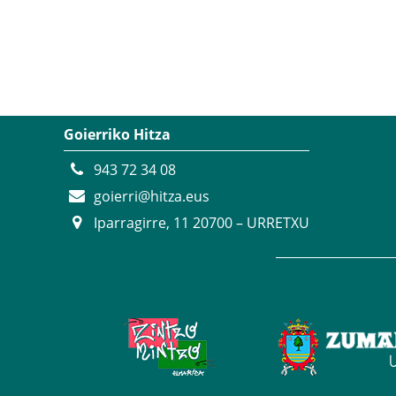
Goierriko Hitza
943 72 34 08
goierri@hitza.eus
Iparragirre, 11 20700 – URRETXU