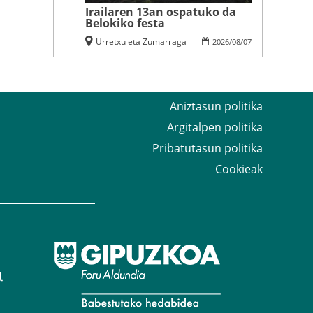
Irailaren 13an ospatuko da
Belokiko festa
Urretxu eta Zumarraga
2026
/
08
/
07
Aniztasun politika
Argitalpen politika
Pribatutasun politika
Cookieak