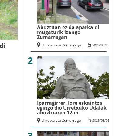
Abuztuan ez da aparkaldi
mugaturik izango
Zumarragan
di
Urretxu eta Zumarraga
2026
/
08
/
03
2
Iparragirreri lore eskaintza
egingo dio Urretxuko Udalak
abuztuaren 12an
Urretxu eta Zumarraga
2026
/
08
/
06
3