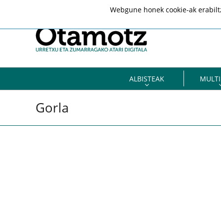
Webgune honek cookie-ak erabiltze
ALBISTEAK
MULTI
Gorla