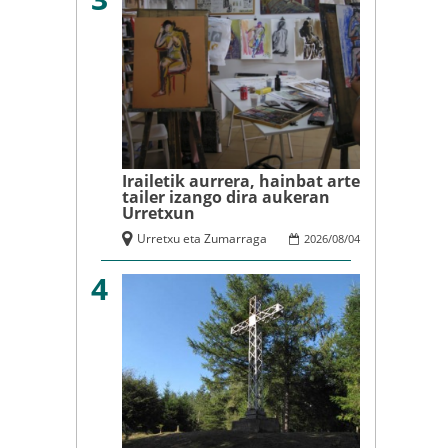
Irailetik aurrera, hainbat arte
tailer izango dira aukeran
Urretxun
Urretxu eta Zumarraga
2026
/
08
/
04
4