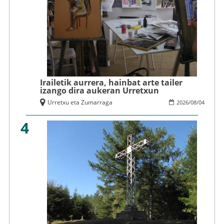
Irailetik aurrera, hainbat arte tailer
izango dira aukeran Urretxun
Urretxu eta Zumarraga
2026
/
08
/
04
4