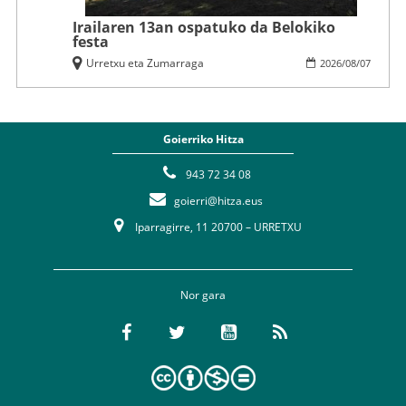
Irailaren 13an ospatuko da Belokiko
festa
Urretxu eta Zumarraga
2026
/
08
/
07
Goierriko Hitza
943 72 34 08
goierri@hitza.eus
Iparragirre, 11 20700 – URRETXU
Nor gara