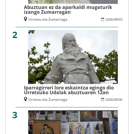
Abuztuan ez da aparkaldi mugaturik
izango Zumarragan
Urretxu eta Zumarraga
2026
/
08
/
03
2
Iparragirreri lore eskaintza egingo dio
Urretxuko Udalak abuztuaren 12an
Urretxu eta Zumarraga
2026
/
08
/
06
3