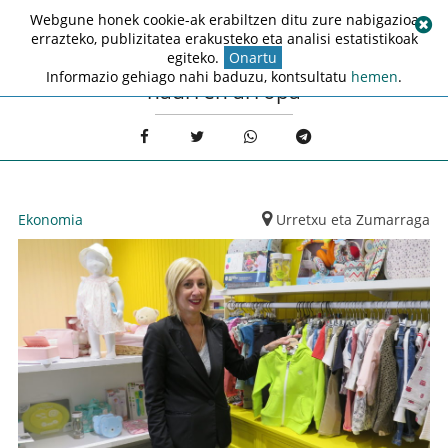
Webgune honek cookie-ak erabiltzen ditu zure nabigazioa
errazteko, publizitatea erakusteko eta analisi estatistikoak
egiteko.
Onartu
Informazio gehiago nahi baduzu, kontsultatu
hemen
.
haurren arropa
Ekonomia
Urretxu eta Zumarraga