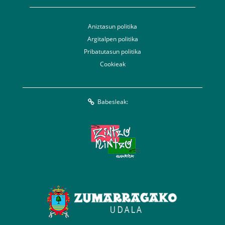
Aniztasun politika
Argitalpen politika
Pribatutasun politika
Cookieak
Babesleak: