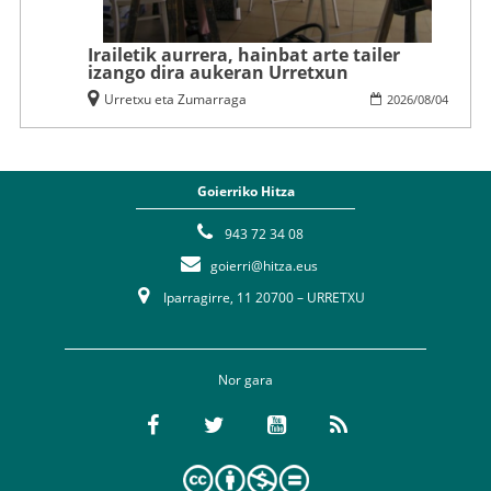
Irailetik aurrera, hainbat arte tailer
izango dira aukeran Urretxun
Urretxu eta Zumarraga
2026
/
08
/
04
Goierriko Hitza
943 72 34 08
goierri@hitza.eus
Iparragirre, 11 20700 – URRETXU
Nor gara