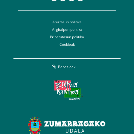
Aniztasun politika
Argitalpen politika
Pribatutasun politika
Cookieak
Babesleak: