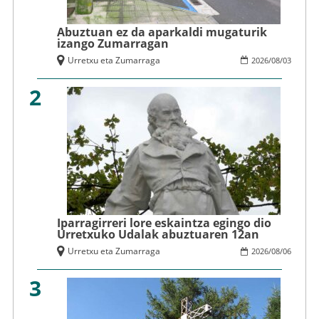
Abuztuan ez da aparkaldi mugaturik
izango Zumarragan
Urretxu eta Zumarraga
2026
/
08
/
03
2
Iparragirreri lore eskaintza egingo dio
Urretxuko Udalak abuztuaren 12an
Urretxu eta Zumarraga
2026
/
08
/
06
3