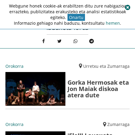
Webgune honek cookie-ak erabiltzen ditu zure nabigazioa
errazteko, publizitatea erakusteko eta analisi estatistikoak
egiteko.
Onartu
Informazio gehiago nahi baduzu, kontsultatu
hemen
.
lauaxeta-lorca
Orokorra
Urretxu eta Zumarraga
Gorka Hermosak eta
Jon Maiak diskoa
atera dute
Orokorra
Zumarraga