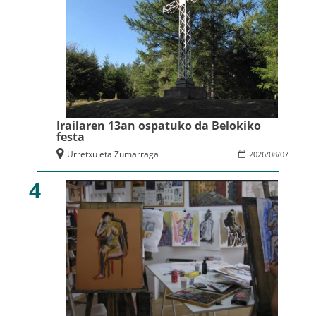
Irailaren 13an ospatuko da Belokiko
festa
Urretxu eta Zumarraga
2026
/
08
/
07
4