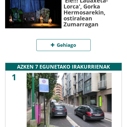
'Ele!!! Lauaxeta-
Lorca', Gorka
Hermosarekin,
ostiralean
Zumarragan
Gehiago
AZKEN 7 EGUNETAKO IRAKURRIENAK
1