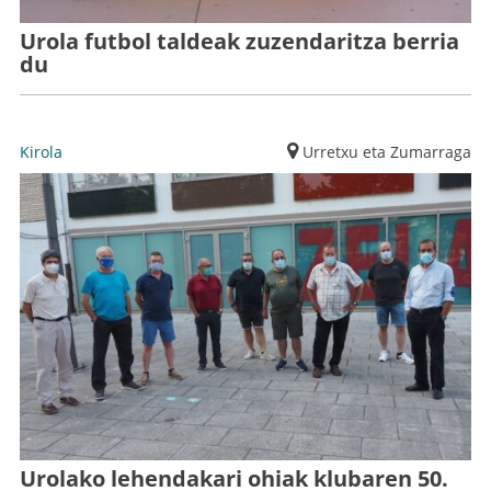
Urola futbol taldeak zuzendaritza berria
du
Kirola
Urretxu eta Zumarraga
Urolako lehendakari ohiak klubaren 50.