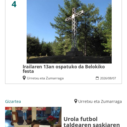
4
Irailaren 13an ospatuko da Belokiko
festa
Urretxu eta Zumarraga
2026
/
08
/
07
Gizartea
Urretxu eta Zumarraga
Urola futbol
taldearen saskiaren