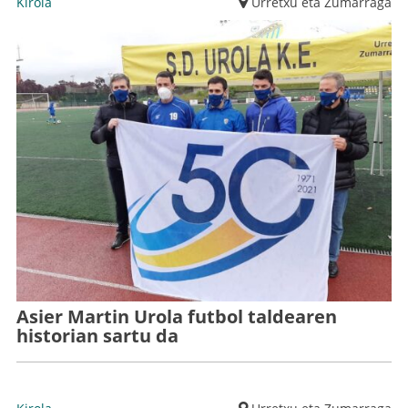
Kirola
Urretxu eta Zumarraga
Asier Martin Urola futbol taldearen
historian sartu da