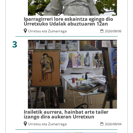
Iparragirreri lore eskaintza egingo dio
Urretxuko Udalak abuztuaren 12an
Urretxu eta Zumarraga
2026
/
08
/
06
3
Irailetik aurrera, hainbat arte tailer
izango dira aukeran Urretxun
Urretxu eta Zumarraga
2026
/
08
/
04