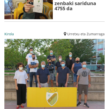
zenbaki sariduna
4755 da
Kirola
Urretxu eta Zumarraga