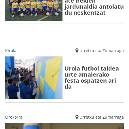
ate irekien
jardunaldia antolatu
du neskentzat
Kirola
Urretxu eta Zumarraga
Urola futbol taldea
urte amaierako
festa ospatzen ari
da
Orokorra
Urretxu eta Zumarraga