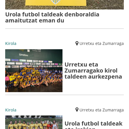
Urola futbol taldeak denboraldia
amaitutzat eman du
Kirola
Urretxu eta Zumarraga
Urretxu eta
Zumarragako kirol
taldeen aurkezpena
Kirola
Urretxu eta Zumarraga
Urola futbol taldeak