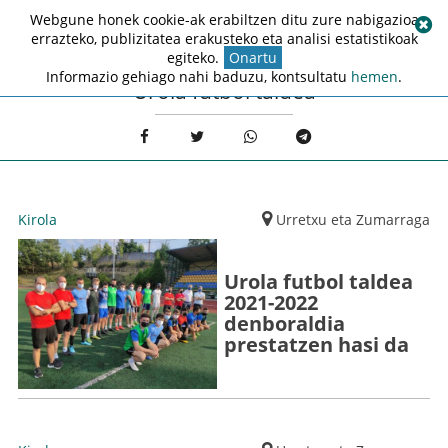
Webgune honek cookie-ak erabiltzen ditu zure nabigazioa
errazteko, publizitatea erakusteko eta analisi estatistikoak
egiteko.
Onartu
Informazio gehiago nahi baduzu, kontsultatu
hemen
.
Urola fútbol taldea
Kirola
Urretxu eta Zumarraga
Urola futbol taldea
2021-2022
denboraldia
prestatzen hasi da