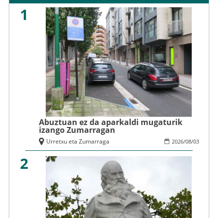
1
Abuztuan ez da aparkaldi mugaturik
izango Zumarragan
Urretxu eta Zumarraga
2026
/
08
/
03
2