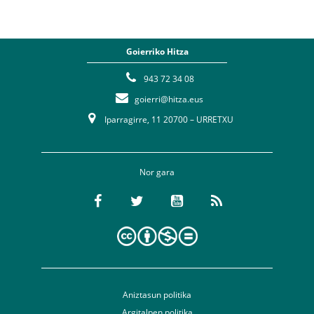
Goierriko Hitza
943 72 34 08
goierri@hitza.eus
Iparragirre, 11 20700 – URRETXU
Nor gara
Aniztasun politika
Argitalpen politika