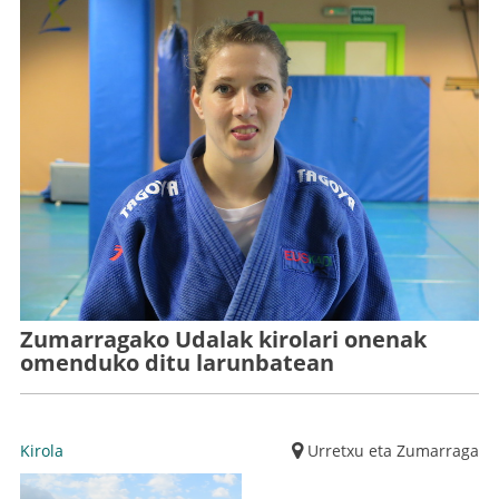
Zumarragako Udalak kirolari onenak
omenduko ditu larunbatean
Kirola
Urretxu eta Zumarraga