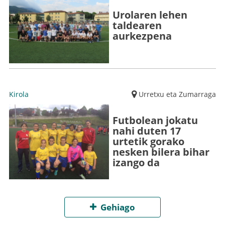
Urolaren lehen
taldearen
aurkezpena
Kirola
Urretxu eta Zumarraga
Futbolean jokatu
nahi duten 17
urtetik gorako
nesken bilera bihar
izango da
Gehiago