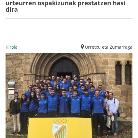
urteurren ospakizunak prestatzen hasi
dira
Kirola
Urretxu eta Zumarraga