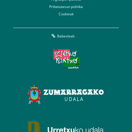
Pribatutasun politika
Cookieak
Babesleak: