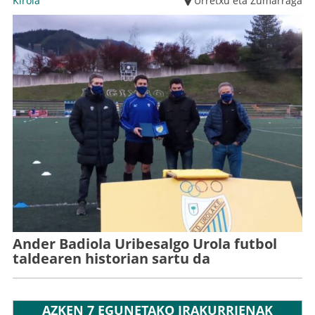
Kirola
Urretxu eta Zumarraga
Ander Badiola Uribesalgo Urola futbol
taldearen historian sartu da
AZKEN 7 EGUNETAKO IRAKURRIENAK