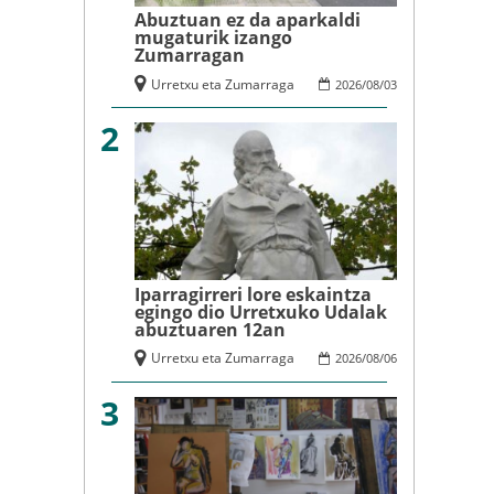
Abuztuan ez da aparkaldi
mugaturik izango
Zumarragan
Urretxu eta Zumarraga
2026
/
08
/
03
2
Iparragirreri lore eskaintza
egingo dio Urretxuko Udalak
abuztuaren 12an
Urretxu eta Zumarraga
2026
/
08
/
06
3