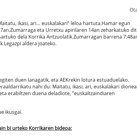
Ot
aitatu, ikasi, ari… euskalakari” leloa hartuta.Hamar egun
7an.Zumarraga eta Urretxu apirilaren 14an zeharkatuko dit
sartuko dela Korrika Antzuolatik.Zumarragan barrena 7:48a
k Legazpi aldera joateko.
giten duen lanagatik, eta AEKrekin lotura estuaduelako.
aaldarrikatu nahi du: Maitatu, ikasi, ari, euskalakari dionea
eta erabiltzen duena deladiote, ”euskaltzaindiaren
e ikusgai.
ain bi urteko Korrikaren bideoa: