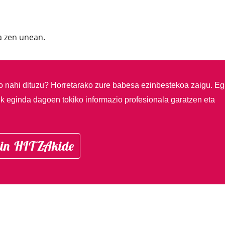
a zen unean.
so nahi dituzu?
Horretarako zure babesa ezinbestekoa zaigu. Eg
ik eginda dagoen tokiko informazio profesionala garatzen eta
in HITZAkide