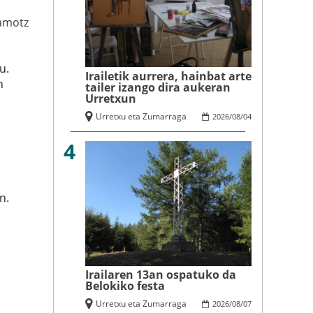
amotz
u.
Irailetik aurrera, hainbat arte
n
tailer izango dira aukeran
Urretxun
Urretxu eta Zumarraga
2026
/
08
/
04
4
n.
Irailaren 13an ospatuko da
Belokiko festa
Urretxu eta Zumarraga
2026
/
08
/
07