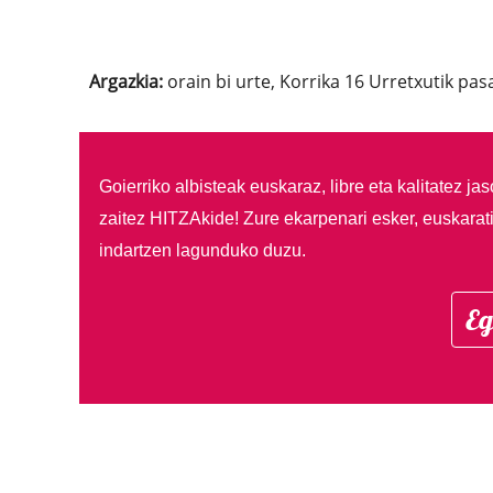
Argazkia:
orain bi urte, Korrika 16 Urretxutik pas
Goierriko albisteak euskaraz, libre eta kalitatez ja
zaitez HITZAkide!
Zure ekarpenari esker, euskarat
indartzen lagunduko duzu.
Eg