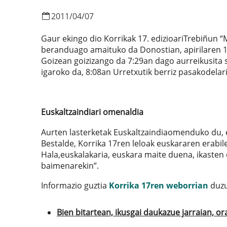
2011
/
04
/
07
Gaur ekingo dio Korrikak 17. edizioariTrebiñun “M
beranduago amaituko da Donostian, apirilaren 1
Goizean goizizango da 7:29an dago aurreikusita 
igaroko da, 8:08an Urretxutik berriz pasakodelari
Euskaltzaindiari omenaldia
Aurten lasterketak Euskaltzaindiaomenduko du, e
Bestalde, Korrika 17ren leloak euskararen erabiler
Hala,euskalakaria, euskara maite duena, ikasten 
baimenarekin”.
Informazio guztia
Korrika 17ren weborrian
duzu
Bien bitartean, ikusgai daukazue jarraian, or