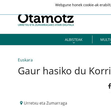
Webgune honek cookie-ak erabiltze
ALBISTEAK
MULTI
Euskara
Gaur hasiko du Korri
Urretxu eta Zumarraga