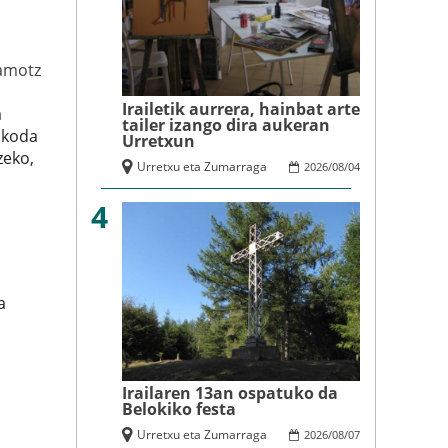
amotz
Irailetik aurrera, hainbat arte
a
tailer izango dira aukeran
ukoda
Urretxun
zeko,
Urretxu eta Zumarraga
2026
/
08
/
04
4
a
Irailaren 13an ospatuko da
Belokiko festa
Urretxu eta Zumarraga
2026
/
08
/
07