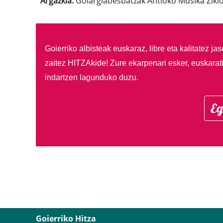
Argazkia:
Goiargiabesbatzak Antioko Musika Ziklo
Goierriko albisteak euskaraz, libre eta kalitatez ja
zaitez HITZAkide!
Zure ekarpenari esker, euskarat
indartzen lagunduko duzu.
Eg
Goierriko Hitza