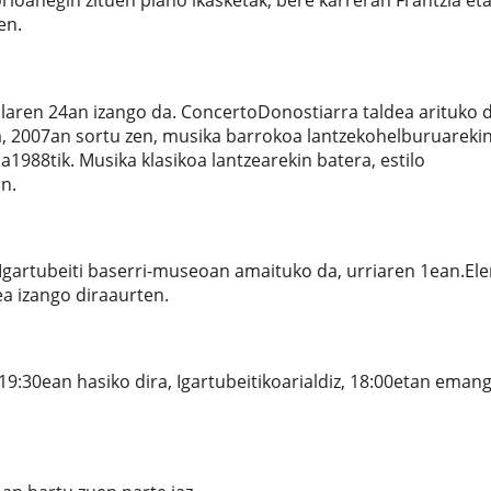
ioanegin zituen piano ikasketak; bere karreran Frantzia et
en.
laren 24an izango da. ConcertoDonostiarra taldea arituko d
, 2007an sortu zen, musika barrokoa lantzekohelburuarekin
1988tik. Musika klasikoa lantzearekin batera, estilo
n.
 Igartubeiti baserri-museoan amaituko da, urriaren 1ean.El
a izango diraaurten.
19:30ean hasiko dira, Igartubeitikoarialdiz, 18:00etan eman