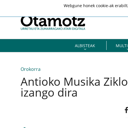
Webgune honek cookie-ak erabiltze
ALBISTEAK
MULTI
Orokorra
Antioko Musika Ziklo
izango dira