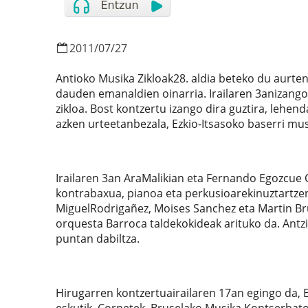
2011
/
07
/
27
Antioko Musika Zikloak28. aldia beteko du aurten
dauden emanaldien oinarria. Irailaren 3anizango
zikloa. Bost kontzertu izango dira guztira, lehend
azken urteetanbezala, Ezkio-Itsasoko baserri mu
Irailaren 3an AraMalikian eta Fernando Egozcue Qu
kontrabaxua, pianoa eta perkusioarekinuztartzen
MiguelRodrigañez, Moises Sanchez eta Martin Bruh
orquesta Barroca taldekokideak arituko da. Antz
puntan dabiltza.
Hirugarren kontzertuairailaren 17an egingo da,