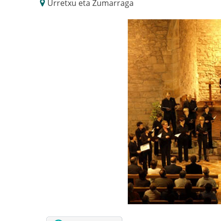
Urretxu eta Zumarraga