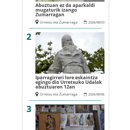
Abuztuan ez da aparkaldi
mugaturik izango
Zumarragan
Urretxu eta Zumarraga
2026
/
08
/
03
2
Iparragirreri lore eskaintza
egingo dio Urretxuko Udalak
abuztuaren 12an
Urretxu eta Zumarraga
2026
/
08
/
06
3