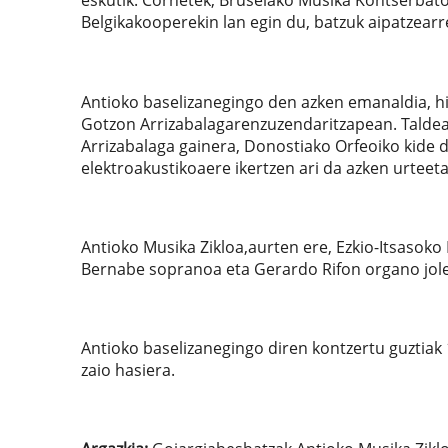
eskutik. Cornetek, Bruselako Musika Kontserbator
Belgikakooperekin lan egin du, batzuk aipatzearr
Antioko baselizanegingo den azken emanaldia, hi
Gotzon Arrizabalagarenzuzendaritzapean. Taldea
Arrizabalaga gainera, Donostiako Orfeoiko kide da
elektroakustikoaere ikertzen ari da azken urteeta
Antioko Musika Zikloa,aurten ere, Ezkio-Itsasoko
Bernabe sopranoa eta Gerardo Rifon organo jole
Antioko baselizanegingo diren kontzertu guztiak 
zaio hasiera.