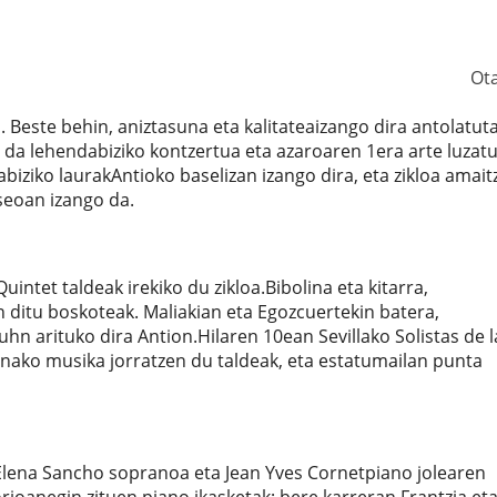
Ot
. Beste behin, aniztasuna eta kalitateaizango dira antolatut
 da lehendabiziko kontzertua eta azaroaren 1era arte luzat
abiziko laurakAntioko baselizan izango dira, eta zikloa amait
seoan izango da.
intet taldeak irekiko du zikloa.Bibolina eta kitarra,
 ditu boskoteak. Maliakian eta Egozcuertekin batera,
n arituko dira Antion.Hilaren 10ean Sevillako Solistas de l
inako musika jorratzen du taldeak, eta estatumailan punta
 Elena Sancho sopranoa eta Jean Yves Cornetpiano jolearen