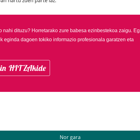
an hartu zuen parte iaz.
so nahi dituzu?
Horretarako zure babesa ezinbestekoa zaigu. Eg
ik eginda dagoen tokiko informazio profesionala garatzen eta
in HITZAkide
Nor gara