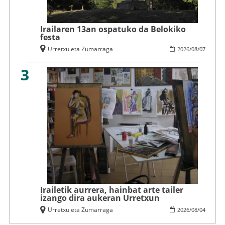
Irailaren 13an ospatuko da Belokiko
festa
Urretxu eta Zumarraga
2026
/
08
/
07
3
Irailetik aurrera, hainbat arte tailer
izango dira aukeran Urretxun
Urretxu eta Zumarraga
2026
/
08
/
04