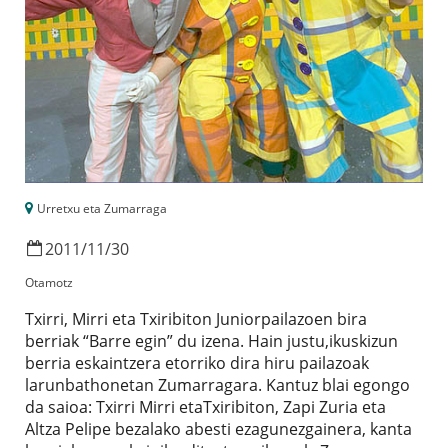
Urretxu eta Zumarraga
2011
/
11
/
30
Otamotz
Txirri, Mirri eta Txiribiton Juniorpailazoen bira
berriak “Barre egin” du izena. Hain justu,ikuskizun
berria eskaintzera etorriko dira hiru pailazoak
larunbathonetan Zumarragara. Kantuz blai egongo
da saioa: Txirri Mirri etaTxiribiton, Zapi Zuria eta
Altza Pelipe bezalako abesti ezagunezgainera, kanta