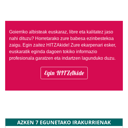
Goierriko albisteak euskaraz, libre eta kalitatez jaso
nahi dituzu?
Horretarako zure babesa ezinbestekoa
zaigu. Egin zaitez HITZAkide!
Zure ekarpenari esker,
euskaratik eginda dagoen tokiko informazio
profesionala garatzen eta indartzen lagunduko duzu.
Egin HITZAkide
AZKEN 7 EGUNETAKO IRAKURRIENAK