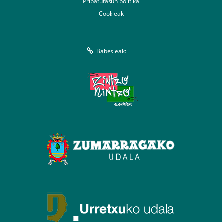
Pribatutasun politika
Cookieak
Babesleak: