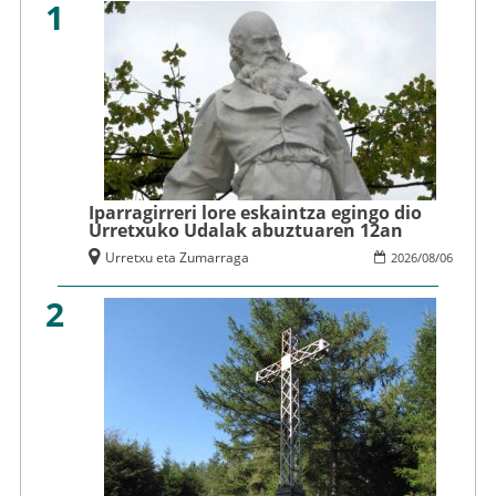
1
Iparragirreri lore eskaintza egingo dio
Urretxuko Udalak abuztuaren 12an
Urretxu eta Zumarraga
2026
/
08
/
06
2