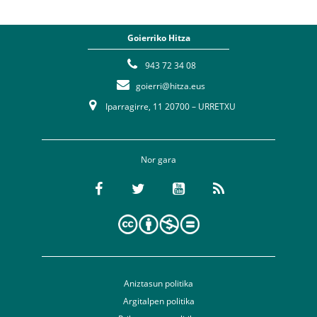
Goierriko Hitza
943 72 34 08
goierri@hitza.eus
Iparragirre, 11 20700 – URRETXU
Nor gara
Aniztasun politika
Argitalpen politika