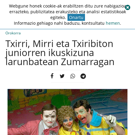
Webgune honek cookie-ak erabiltzen ditu zure nabigazioa
errazteko, publizitatea erakusteko eta analisi estatistikoak
egiteko.
Onartu
Informazio gehiago nahi baduzu, kontsultatu
hemen
.
Orokorra
Txirri, Mirri eta Txiribiton
juniorren ikuskizuna
larunbatean Zumarragan