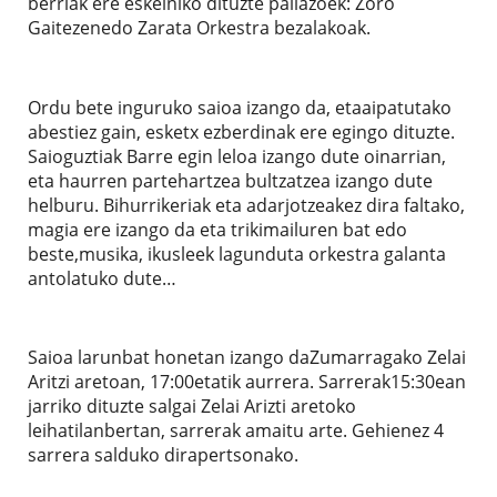
berriak ere eskeiniko dituzte pailazoek: Zoro
Gaitezenedo Zarata Orkestra bezalakoak.
Ordu bete inguruko saioa izango da, etaaipatutako
abestiez gain, esketx ezberdinak ere egingo dituzte.
Saioguztiak Barre egin leloa izango dute oinarrian,
eta haurren partehartzea bultzatzea izango dute
helburu. Bihurrikeriak eta adarjotzeakez dira faltako,
magia ere izango da eta trikimailuren bat edo
beste,musika, ikusleek lagunduta orkestra galanta
antolatuko dute…
Saioa larunbat honetan izango daZumarragako Zelai
Aritzi aretoan, 17:00etatik aurrera. Sarrerak15:30ean
jarriko dituzte salgai Zelai Arizti aretoko
leihatilanbertan, sarrerak amaitu arte. Gehienez 4
sarrera salduko dirapertsonako.