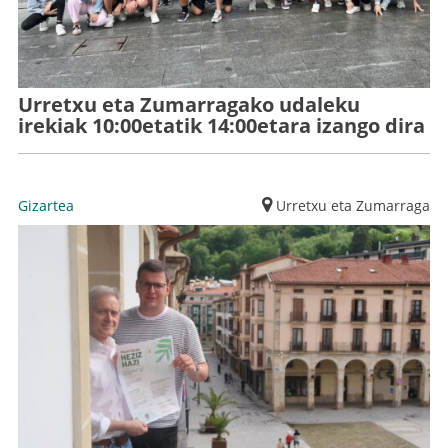
Urretxu eta Zumarragako udaleku
irekiak 10:00etatik 14:00etara izango dira
Gizartea
Urretxu eta Zumarraga