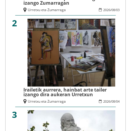
izango Zumarragan
Urretxu eta Zumarraga
2026
/
08
/
03
2
Irailetik aurrera, hainbat arte tailer
izango dira aukeran Urretxun
Urretxu eta Zumarraga
2026
/
08
/
04
3