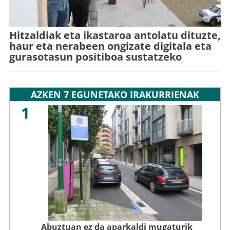
Hitzaldiak eta ikastaroa antolatu dituzte,
haur eta nerabeen ongizate digitala eta
gurasotasun positiboa sustatzeko
AZKEN 7 EGUNETAKO IRAKURRIENAK
1
Abuztuan ez da aparkaldi mugaturik