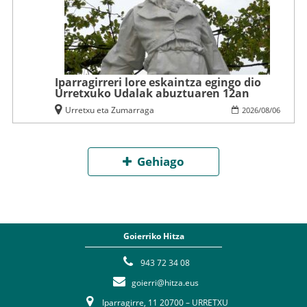
Iparragirreri lore eskaintza egingo dio
Urretxuko Udalak abuztuaren 12an
Urretxu eta Zumarraga
2026
/
08
/
06
Gehiago
Goierriko Hitza
943 72 34 08
goierri@hitza.eus
Iparragirre, 11 20700 – URRETXU