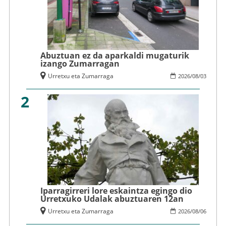
Abuztuan ez da aparkaldi mugaturik
izango Zumarragan
Urretxu eta Zumarraga
2026
/
08
/
03
2
Iparragirreri lore eskaintza egingo dio
Urretxuko Udalak abuztuaren 12an
Urretxu eta Zumarraga
2026
/
08
/
06