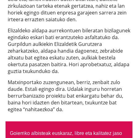
zirkulazioan tarteka etenak gertatzea, nahiz eta lan
horiek egingo dituen enpresa garajeen sarrera zein
irteera errazten saiatuko den.
Elizaldeko aldapa aurrekontuen bileratan bizilagunek
egindako eskari bati erantzuteko asfaltatuko da.
Gurpildun aulkiekin Elizaldetik Gurutzera
zeharkatzeko, aldapa handia dagoenez, zebrabide
altxatu bat egitea eskatu zuten, aulkiak bestela
okertuta pasatzen baitira. Hori aprobetxatuz, aldapa
guztia txukunduko da.
Matxinportako zuzengunean, berriz, zenbait zulo
daude. Estali egingo dira. Udalak inguru horretan
berrurbanizazio proiektu bat enkargatu behar du,
baina hori idazten den bitartean, txukuntze bat
egitea “nahitaezkoa” da.
Goierriko albisteak euskaraz, libre eta kalitatez jaso