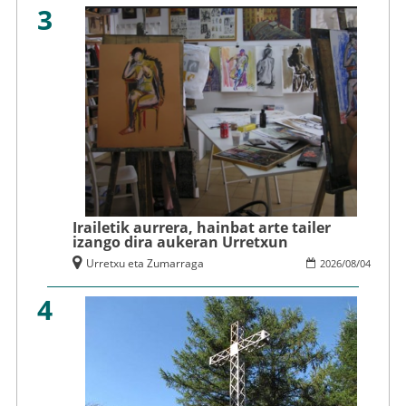
3
Irailetik aurrera, hainbat arte tailer
izango dira aukeran Urretxun
Urretxu eta Zumarraga
2026
/
08
/
04
4