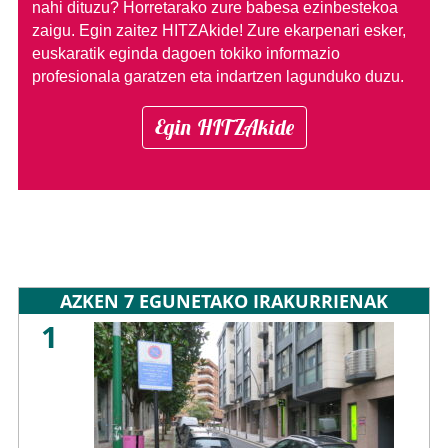
nahi dituzu?
Horretarako zure babesa ezinbestekoa
zaigu. Egin zaitez HITZAkide!
Zure ekarpenari esker,
euskaratik eginda dagoen tokiko informazio
profesionala garatzen eta indartzen lagunduko duzu.
Egin HITZAkide
AZKEN 7 EGUNETAKO IRAKURRIENAK
1