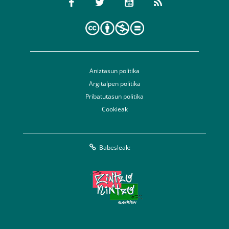
Aniztasun politika
Argitalpen politika
Pribatutasun politika
Cookieak
Babesleak: