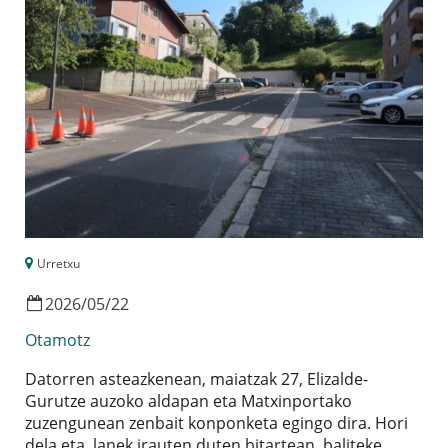
Urretxu
2026
/
05
/
22
Otamotz
Datorren asteazkenean, maiatzak 27, Elizalde-
Gurutze auzoko aldapan eta Matxinportako
zuzengunean zenbait konponketa egingo dira. Hori
dela eta, lanek irauten duten bitartean, baliteke