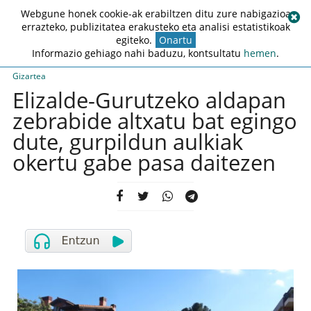
Webgune honek cookie-ak erabiltzen ditu zure nabigazioa
errazteko, publizitatea erakusteko eta analisi estatistikoak
egiteko.
Onartu
Informazio gehiago nahi baduzu, kontsultatu
hemen
.
Gizartea
Elizalde-Gurutzeko aldapan
zebrabide altxatu bat egingo
dute, gurpildun aulkiak
okertu gabe pasa daitezen