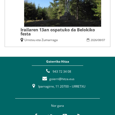
Irailaren 13an ospatuko da Belokiko
festa
Urretxu eta Zumarraga
2026
/
08
/
07
Goierriko Hitza
943 72 34 08
goierri@hitza.eus
Iparragirre, 11 20700 – URRETXU
Nor gara