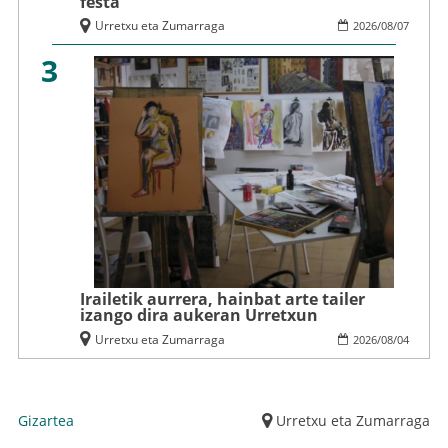
festa
Urretxu eta Zumarraga
2026
/
08
/
07
3
Irailetik aurrera, hainbat arte tailer
izango dira aukeran Urretxun
Urretxu eta Zumarraga
2026
/
08
/
04
Gizartea
Urretxu eta Zumarraga