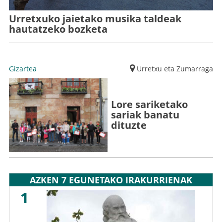
Urretxuko jaietako musika taldeak
hautatzeko bozketa
Gizartea
Urretxu eta Zumarraga
Lore sariketako
sariak banatu
dituzte
AZKEN 7 EGUNETAKO IRAKURRIENAK
1