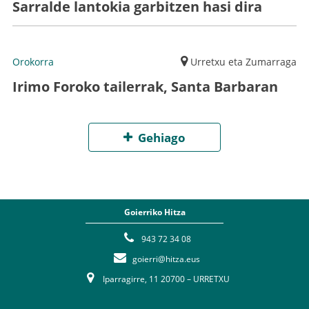
Sarralde lantokia garbitzen hasi dira
Orokorra
Urretxu eta Zumarraga
Irimo Foroko tailerrak, Santa Barbaran
Gehiago
Goierriko Hitza
943 72 34 08
goierri@hitza.eus
Iparragirre, 11 20700 – URRETXU