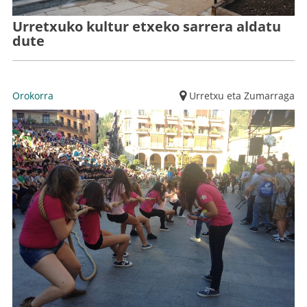
Urretxuko kultur etxeko sarrera aldatu
dute
Orokorra
Urretxu eta Zumarraga