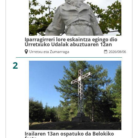
Iparragirreri lore eskaintza egingo dio
Urretxuko Udalak abuztuaren 12an
Urretxu eta Zumarraga
2026
/
08
/
06
2
Irailaren 13an ospatuko da Belokiko