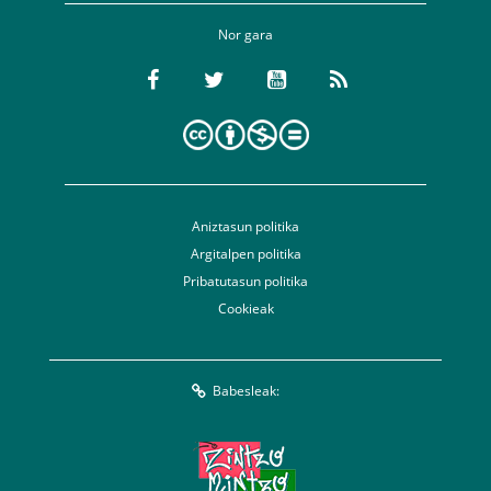
Nor gara
Aniztasun politika
Argitalpen politika
Pribatutasun politika
Cookieak
Babesleak: