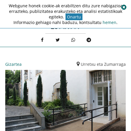
Webgune honek cookie-ak erabiltzen ditu zure nabigazioa
errazteko, publizitatea erakusteko eta analisi estatistikoak
egiteko.
Onartu
Informazio gehiago nahi baduzu, kontsultatu
hemen
.
2014/7/11
Gizartea
Urretxu eta Zumarraga