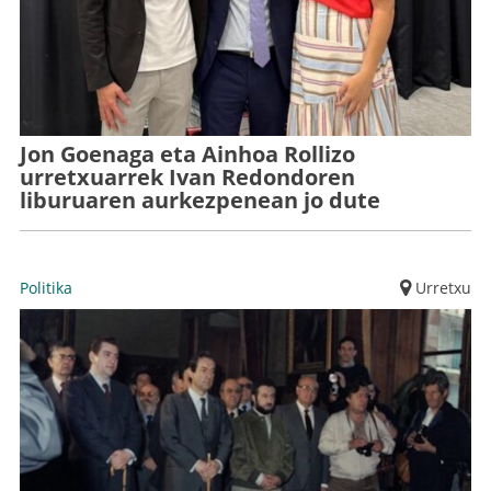
Jon Goenaga eta Ainhoa Rollizo
urretxuarrek Ivan Redondoren
liburuaren aurkezpenean jo dute
Politika
Urretxu