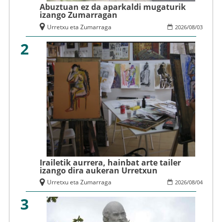
Abuztuan ez da aparkaldi mugaturik
izango Zumarragan
Urretxu eta Zumarraga
2026
/
08
/
03
2
Irailetik aurrera, hainbat arte tailer
izango dira aukeran Urretxun
Urretxu eta Zumarraga
2026
/
08
/
04
3