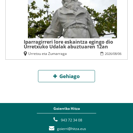
Iparragirreri lore eskaintza egingo dio
Urretxuko Udalak abuztuaren 12an
Urretxu eta Zumarraga
2026
/
08
/
06
Gehiago
Goierriko Hitza
943 72 34 08
goierri@hitza.eus