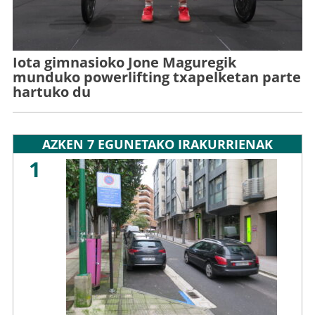
Iota gimnasioko Jone Maguregik
munduko powerlifting txapelketan parte
hartuko du
AZKEN 7 EGUNETAKO IRAKURRIENAK
1