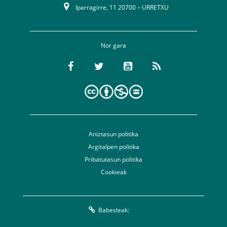
Iparragirre, 11 20700 – URRETXU
Nor gara
Aniztasun politika
Argitalpen politika
Pribatutasun politika
Cookieak
Babesleak: