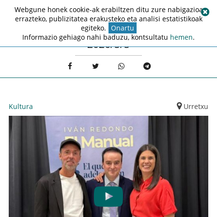
Webgune honek cookie-ak erabiltzen ditu zure nabigazioa
errazteko, publizitatea erakusteko eta analisi estatistikoak
egiteko.
Onartu
Informazio gehiago nahi baduzu, kontsultatu
hemen
.
2026/5/5
Kultura
Urretxu