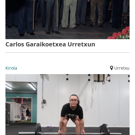
Carlos Garaikoetxea Urretxun
Kirola
Urretxu